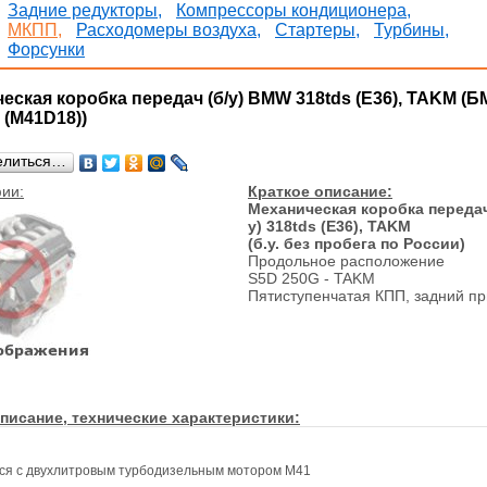
Задние редукторы,
Компрессоры кондиционера,
МКПП,
Расходомеры воздуха,
Стартеры,
Турбины,
Форсунки
еская коробка передач (б/у) BMW 318tds (E36), TAKM (
 (M41D18))
елиться…
ии:
Краткое описание:
Механическая коробка передач
у) 318tds (E36), TAKM
(б.у. без пробега по России)
Продольное расположение
S5D 250G - TAKM
Пятиступенчатая КПП, задний п
писание, технические характеристики:
ся с двухлитровым турбодизельным мотором M41