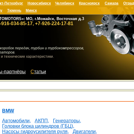
кт-Петербург
Новосибирск
Челябинск
Красноярск
Самара
Отрад
ну
Тюмень
Минск
TOMOTORS»: МО, г.Можайск, Восточная д.3
-916-034-85-17, +7-926-224-17-81
коробок передач, турбин и турбокомпрессоров,
раторов.
 и технические характеристики.
мы-партнёры
Статьи
BMW
Автомобили,
АКПП,
Генераторы,
Головки блока цилиндров (ГБЦ),
Насосы гидроусилителя руля,
Двигатели,