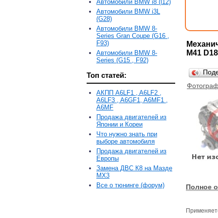
Автомобили BMW i8 (l12)
Автомобили BMW i3L
(G28)
Автомобили BMW 8-
Series Gran Coupe (G16 ,
F93)
Механич
M41 D18
Автомобили BMW 8-
Series (G15 , F92)
Под
Топ статей:
Фотограф
АКПП A6LF1 , A6LF2 ,
A6LF3 , A6GF1, A6MF1 ,
A6MF
Продажа двигателей из
Японии и Кореи
Что нужно знать при
выборе автомобиля
Продажа двигателей из
Европы
Замена ДВС К8 на Мазде
MX3
Все о тюнинге (форум)
Полное о
Применяет