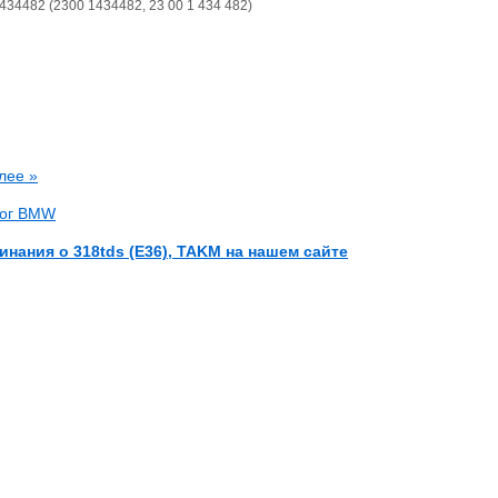
34482 (2300 1434482, 23 00 1 434 482)
лее »
лог BMW
инания о 318tds (E36), TAKM на нашем сайте