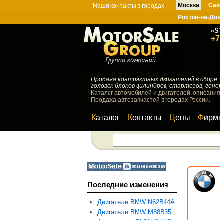
Москва
Сан
Наши контакты в городах:
Ростов-на-До
«S
+7
Продажа контрактных двигателей в сборе, 
головок блоков цилиндров, стартеров, гене
Каталог автомобилей и двигателей, описания
Продажа автозапчастей в городах России.
Каталог
Контакты
Цены
Фир
Последние изменения
Двигатели BMW N62B44A
Двигатели BMW M88B35