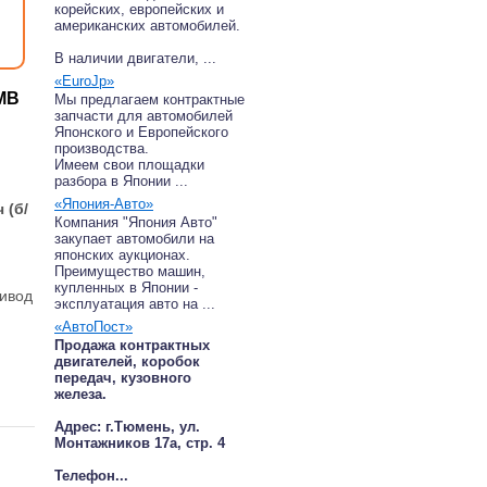
корейских, европейских и
американских автомобилей.
В наличии двигатели, ...
«EuroJp»
БМВ
Мы предлагаем контрактные
запчасти для автомобилей
Японского и Европейского
производства.
Имеем свои площадки
разбора в Японии ...
«Япония-Авто»
 (б/
Компания "Япония Авто"
закупает автомобили на
японских аукционах.
Преимущество машин,
купленных в Японии -
ривод
эксплуатация авто на ...
«АвтоПост»
Продажа контрактных
двигателей, коробок
передач, кузовного
железа.
Адрес: г.Тюмень, ул.
Монтажников 17а, стр. 4
Телефон...