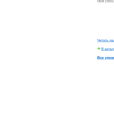
OEM 230014
Читать да
В ката
Все упом