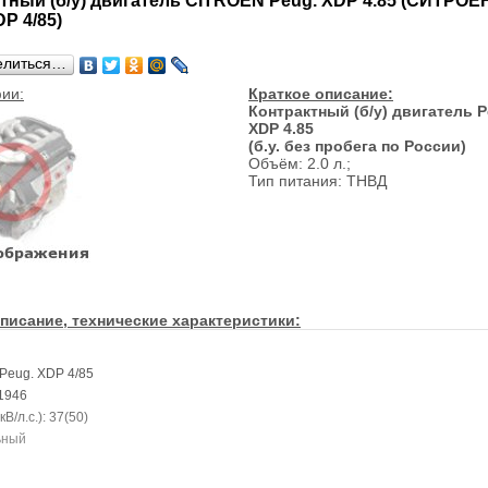
тный (б/у) двигатель CITROEN Peug. XDP 4.85 (СИТРОЕ
DP 4/85)
елиться…
ии:
Краткое описание:
Контрактный (б/у) двигатель P
XDP 4.85
(б.у. без пробега по России)
Объём: 2.0 л.;
Тип питания: ТНВД
писание, технические характеристики:
 Peug. XDP 4/85
 1946
В/л.с.): 37(50)
ьный