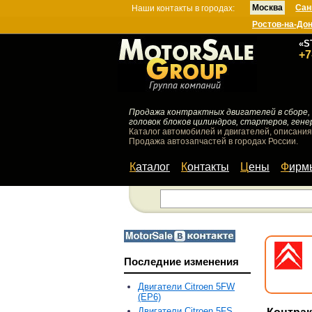
Москва
Сан
Наши контакты в городах:
Ростов-на-До
«S
+7
Продажа контрактных двигателей в сборе, 
головок блоков цилиндров, стартеров, гене
Каталог автомобилей и двигателей, описания
Продажа автозапчастей в городах России.
Каталог
Контакты
Цены
Фир
Последние изменения
Двигатели Citroen 5FW
(EP6)
Двигатели Citroen 5FS