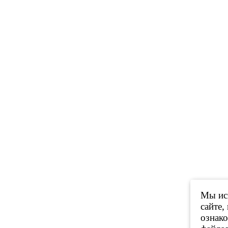
Мы исп
сайте,
ознак