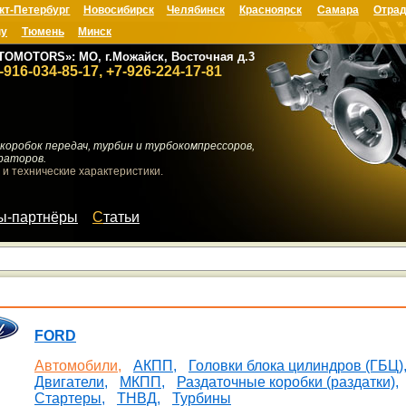
кт-Петербург
Новосибирск
Челябинск
Красноярск
Самара
Отрад
ну
Тюмень
Минск
TOMOTORS»: МО, г.Можайск, Восточная д.3
-916-034-85-17, +7-926-224-17-81
коробок передач, турбин и турбокомпрессоров,
раторов.
 и технические характеристики.
мы-партнёры
Статьи
FORD
Автомобили,
АКПП,
Головки блока цилиндров (ГБЦ)
Двигатели,
МКПП,
Раздаточные коробки (раздатки),
Стартеры,
ТНВД,
Турбины