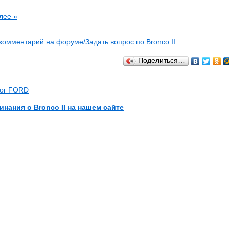
лее »
комментарий на форуме/Задать вопрос по Bronco II
Поделиться…
лог FORD
инания о Bronco II на нашем сайте