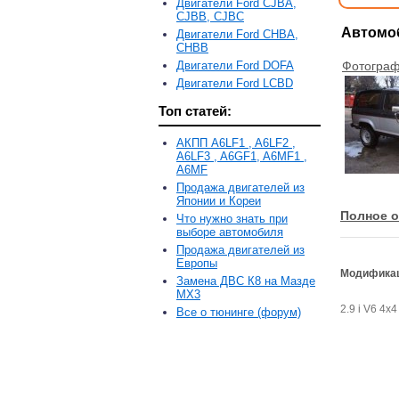
Двигатели Ford CJBA,
CJBB, CJBC
Автомоб
Двигатели Ford CHBA,
CHBB
Двигатели Ford DOFA
Фотограф
Двигатели Ford LCBD
Топ статей:
АКПП A6LF1 , A6LF2 ,
A6LF3 , A6GF1, A6MF1 ,
A6MF
Продажа двигателей из
Японии и Кореи
Полное о
Что нужно знать при
выборе автомобиля
Продажа двигателей из
Европы
Модификац
Замена ДВС К8 на Мазде
MX3
2.9 i V6 4x4
Все о тюнинге (форум)