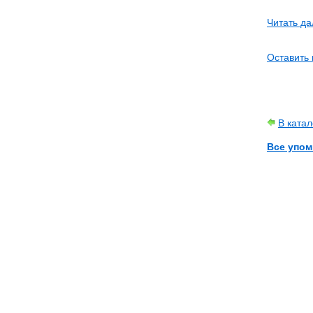
Читать да
Оставить 
В ката
Все упом