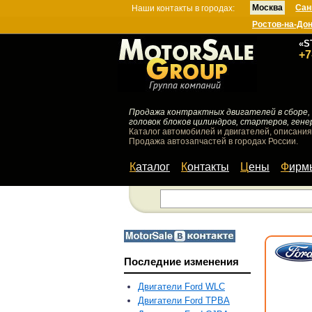
Москва
Сан
Наши контакты в городах:
Ростов-на-До
«S
+7
Продажа контрактных двигателей в сборе, 
головок блоков цилиндров, стартеров, гене
Каталог автомобилей и двигателей, описания
Продажа автозапчастей в городах России.
Каталог
Контакты
Цены
Фир
Последние изменения
Двигатели Ford WLC
Двигатели Ford TPBA