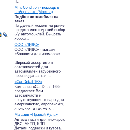
Н...
Mint Condition - помощь в
выборе авто (Москва)
Подбор автомобиля на
заказ.
На данный момент на рынке
представлен широкий выбор
б/у автомобилей. Выбрать
хорош...
ООО «ЛИДС»
ООО «ЛИДС» - магазин
«Запчасти для иномарок»
Широкий ассортимент
автозапчастей для
автомобилей зарубежного
производства, как ...
«Car-Detail 163»
Компания «Car-Detail 163»
предлагает Вам
автозапчасти и
сопутствующие товары для
американских, европейских,
японских, а так же к...
Магазин «Правый Руль»
Автозапчасти для иномарок:
ДВС, АКПП, КПП.
Детали подвески и кузова.