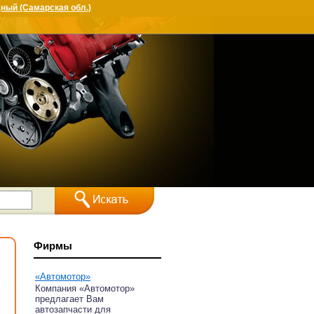
ный (Самарская обл.)
Фирмы
«Автомотор»
,
Компания «Автомотор»
предлагает Вам
автозапчасти для