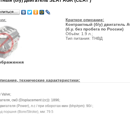
тный (б/у) двигатель SEAT AGR (СЕАТ )
елиться…
ии:
Краткое описание:
Контрактный (б/у) двигатель 
(б.у. без пробега по России)
Объём: 1.9 л.;
Тип питания: ТНВД
писание, технические характеристики:
 Valve;
теля, см3 (Displacement (cc)): 1896;
игателя (Power), л.с / при оборотах-мин (bhp/rpm): 90/-;
 поршня (Bore/Stroke), мм: 79.5