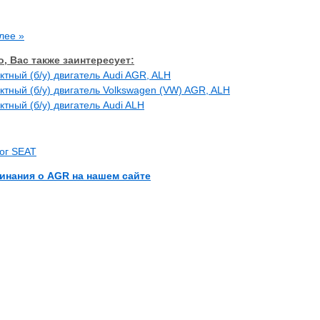
лее »
, Вас также заинтересует:
ктный (б/у) двигатель Audi AGR, ALH
ктный (б/у) двигатель Volkswagen (VW) AGR, ALH
ктный (б/у) двигатель Audi ALH
лог SEAT
инания о AGR на нашем сайте