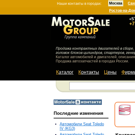
Москва
Сан
Наши контакты в городах:
Ростов-на-До
«S
+7
Продажа контрактных двигателей в сборе, 
головок блоков цилиндров, стартеров, гене
Каталог автомобилей и двигателей, описания
Продажа автозапчастей в городах России.
Каталог
Контакты
Цены
Фир
Последние изменения
Автомобили Seat Toledo
IV (KG3)
Автомобили Seat Toledo