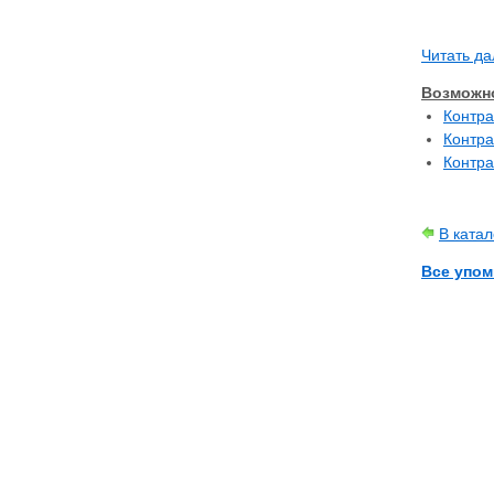
Читать да
Возможно
Контра
Контра
Контра
В ката
Все упом