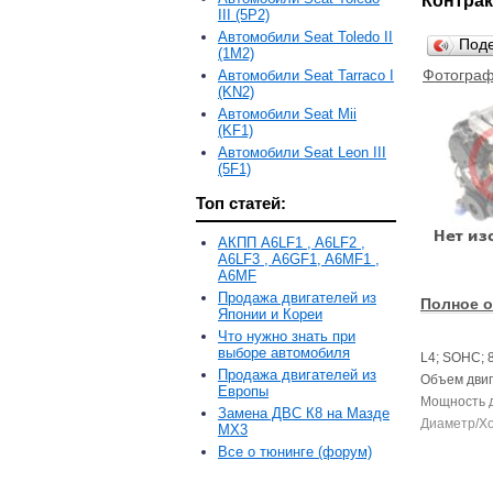
Контрак
III (5P2)
Автомобили Seat Toledo II
Под
(1M2)
Фотограф
Автомобили Seat Tarraco I
(KN2)
Автомобили Seat Mii
(KF1)
Автомобили Seat Leon III
(5F1)
Топ статей:
АКПП A6LF1 , A6LF2 ,
A6LF3 , A6GF1, A6MF1 ,
A6MF
Продажа двигателей из
Полное о
Японии и Кореи
Что нужно знать при
выборе автомобиля
L4; SOHC; 8
Продажа двигателей из
Объем двига
Европы
Мощность дв
Замена ДВС К8 на Мазде
Диаметр/Ход
MX3
Все о тюнинге (форум)