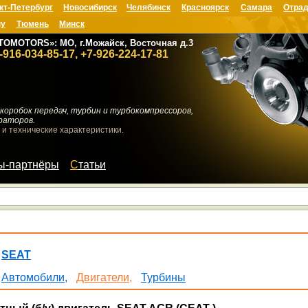
кт-Петербург
Новосибирск
Челябинск
Красноярск
Самара
Отрад
ну
Тюмень
Минск
TOMOTORS»: МО, г.Можайск, Восточная д.3
-916-034-85-17, +7-926-224-17-81
коробок передач, турбин и турбокомпрессоров,
раторов.
 и технические характеристики.
мы-партнёры
Статьи
SEAT
Автомобили,
Двигатели,
Турбины