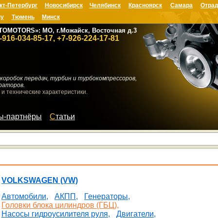
кт-Петербург
Новосибирск
Челябинск
Красноярск
Самара
Отрад
ну
Тюмень
Минск
TOMOTORS»: МО, г.Можайск, Восточная д.3
-916-034-85-17, +7-926-224-17-81
коробок передач, турбин и турбокомпрессоров,
раторов.
 и технические характеристики.
мы-партнёры
Статьи
VOLKSWAGEN (VW)
Автомобили,
АКПП,
Генераторы,
Головки блока цилиндров (ГБЦ),
Насосы гидроусилителя руля,
Двигатели,