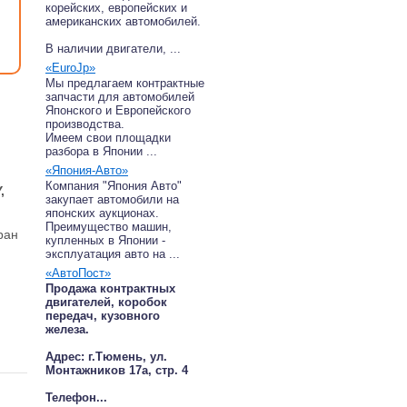
корейских, европейских и
американских автомобилей.
В наличии двигатели, ...
«EuroJp»
Мы предлагаем контрактные
запчасти для автомобилей
Японского и Европейского
производства.
Имеем свои площадки
разбора в Японии ...
«Япония-Авто»
Компания "Япония Авто"
,
закупает автомобили на
японских аукционах.
Преимущество машин,
ран
купленных в Японии -
эксплуатация авто на ...
«АвтоПост»
Продажа контрактных
двигателей, коробок
передач, кузовного
железа.
Адрес: г.Тюмень, ул.
Монтажников 17а, стр. 4
Телефон...