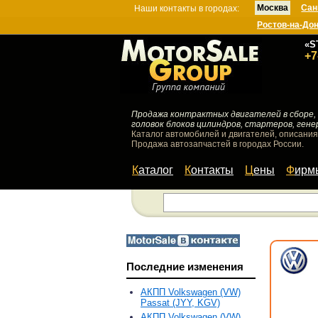
Москва
Сан
Наши контакты в городах:
Ростов-на-До
«S
+7
Продажа контрактных двигателей в сборе, 
головок блоков цилиндров, стартеров, гене
Каталог автомобилей и двигателей, описания
Продажа автозапчастей в городах России.
Каталог
Контакты
Цены
Фир
Последние изменения
АКПП Volkswagen (VW)
Passat (JYY, KGV)
АКПП Volkswagen (VW)