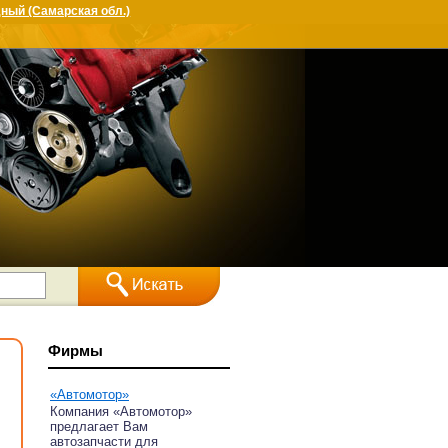
ный (Самарская обл.)
Фирмы
«Автомотор»
Компания «Автомотор»
предлагает Вам
автозапчасти для