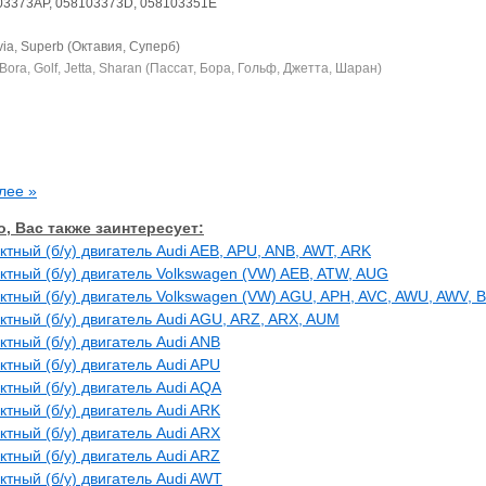
03373AP, 058103373D, 058103351E
ia, Superb (Октавия, Суперб)
Bora, Golf, Jetta, Sharan (Пассат, Бора, Гольф, Джетта, Шаран)
лее »
, Вас также заинтересует:
ктный (б/у) двигатель Audi AEB, APU, ANB, AWT, ARK
ктный (б/у) двигатель Volkswagen (VW) AEB, ATW, AUG
ктный (б/у) двигатель Volkswagen (VW) AGU, APH, AVC, AWU, AWV, 
ктный (б/у) двигатель Audi AGU, ARZ, ARX, AUM
ктный (б/у) двигатель Audi ANB
ктный (б/у) двигатель Audi APU
ктный (б/у) двигатель Audi AQA
ктный (б/у) двигатель Audi ARK
ктный (б/у) двигатель Audi ARX
ктный (б/у) двигатель Audi ARZ
ктный (б/у) двигатель Audi AWT