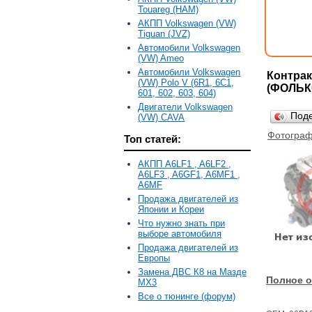
Touareg (HAM)
АКПП Volkswagen (VW)
Tiguan (JVZ)
Автомобили Volkswagen
(VW) Ameo
Автомобили Volkswagen
Контрак
(VW) Polo V (6R1, 6С1,
(ФОЛЬКС
601, 602, 603, 604)
Двигатели Volkswagen
Под
(VW) CAVA
Фотограф
Топ статей:
АКПП A6LF1 , A6LF2 ,
A6LF3 , A6GF1, A6MF1 ,
A6MF
Продажа двигателей из
Японии и Кореи
Что нужно знать при
выборе автомобиля
Продажа двигателей из
Европы
Замена ДВС К8 на Мазде
Полное о
MX3
Все о тюнинге (форум)