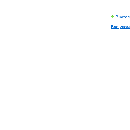
В ката
Все упом