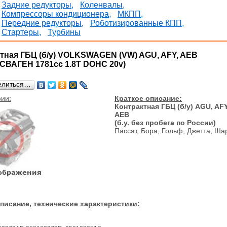
Задние редукторы,
Коленвалы,
Компрессоры кондиционера,
МКПП,
Передние редукторы,
Роботизированные КПП,
Стартеры,
Турбины
тная ГБЦ (б/у) VOLKSWAGEN (VW) AGU, AFY, AEB
ВАГЕН 1781cc 1.8T DOHC 20v)
елиться…
ии:
Краткое описание:
Контрактная ГБЦ (б/у) AGU, AFY
AEB
(б.у. без пробега по России)
Пассат, Бора, Гольф, Джетта, Ша
писание, технические характеристики: