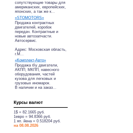
сопутствующие товары для
американских, европейских,
японских, а так же к...
«STOMOTORS»
Продажа контрактных
двигателей, коробок
передач. Контрактные и
новые автозапчасти.
Автосервис.
Адрес: Московская область,
г.М...
«Комплект-Авто»
Продажа б\у двигатели,
АКПП, МКПП, навесного
оборудования, частей
кузова для легковых и
грузовых иномарок.
В наличии и на заказ...
Курсы валют
1$ = 82.1665 руб.
1eвро = 94.8366 руб.
1 яп. йена = 0.518204 руб.
на 08.08.2026