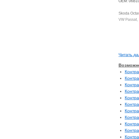
OEM: 06B1
Skoda Octav
VW Passat, 
Читать да
Возможно
Контра
Контра
Контра
Контра
Контра
Контра
Контра
Контра
Контра
Контра
Контра