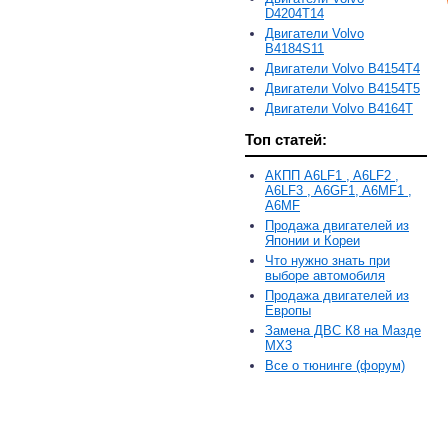
D4204T14
Двигатели Volvo
B4184S11
Двигатели Volvo B4154T4
Двигатели Volvo B4154T5
Двигатели Volvo B4164T
Топ статей:
АКПП A6LF1 , A6LF2 ,
A6LF3 , A6GF1, A6MF1 ,
A6MF
Продажа двигателей из
Японии и Кореи
Что нужно знать при
выборе автомобиля
Продажа двигателей из
Европы
Замена ДВС К8 на Мазде
MX3
Все о тюнинге (форум)