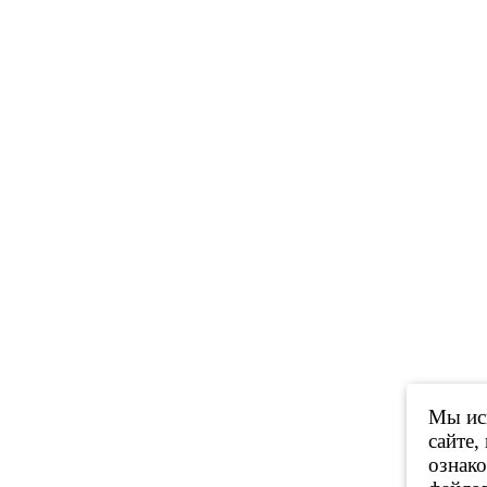
Мы исп
сайте,
ознак