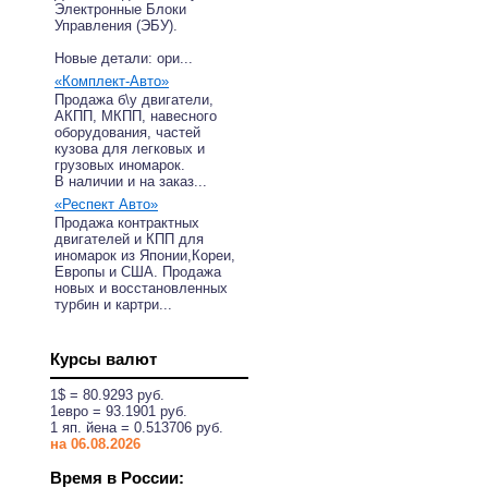
Электронные Блоки
Управления (ЭБУ).
ника,
Новые детали: ори...
«Комплект-Авто»
Продажа б\у двигатели,
КПП,
АКПП, МКПП, навесного
оборудования, частей
кузова для легковых и
КПП,
грузовых иномарок.
В наличии и на заказ...
 -
«Респект Авто»
Продажа контрактных
двигателей и КПП для
998 -
иномарок из Японии,Кореи,
Европы и США. Продажа
2003
новых и восстановленных
турбин и картри...
07
07
Курсы валют
1$ = 80.9293 руб.
07
1eвро = 93.1901 руб.
 -
1 яп. йена = 0.513706 руб.
на 06.08.2026
- 2000
Время в России:
с.;