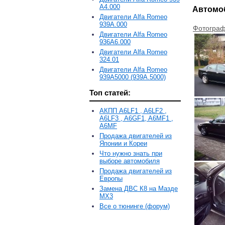
A4.000
Автомоб
Двигатели Alfa Romeo
939A.000
Фотограф
Двигатели Alfa Romeo
936A6.000
Двигатели Alfa Romeo
324.01
Двигатели Alfa Romeo
939A5000 (939A.5000)
Топ статей:
АКПП A6LF1 , A6LF2 ,
A6LF3 , A6GF1, A6MF1 ,
A6MF
Продажа двигателей из
Японии и Кореи
Что нужно знать при
выборе автомобиля
Продажа двигателей из
Европы
Замена ДВС К8 на Мазде
MX3
Все о тюнинге (форум)