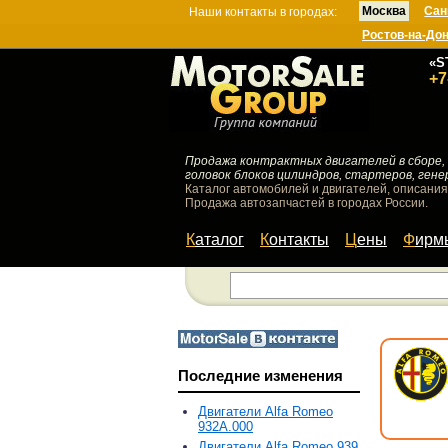
Москва
Сан
Наши контакты в городах:
Ростов-на-До
«S
+7
Продажа контрактных двигателей в сборе, 
головок блоков цилиндров, стартеров, гене
Каталог автомобилей и двигателей, описания
Продажа автозапчастей в городах России.
Каталог
Контакты
Цены
Фир
Последние изменения
Двигатели Alfa Romeo
932A.000
Двигатели Alfa Romeo 939