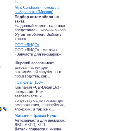
Н...
Mint Condition - помощь в
выборе авто (Москва)
Подбор автомобиля на
заказ.
На данный момент на рынке
представлен широкий выбор
б/у автомобилей. Выбрать
хорош...
ООО «ЛИДС»
ООО «ЛИДС» - магазин
«Запчасти для иномарок»
Широкий ассортимент
автозапчастей для
й
автомобилей зарубежного
производства, как ...
«Car-Detail 163»
лся 3-
Компания «Car-Detail 163»
е один
предлагает Вам
автозапчасти и
не
сопутствующие товары для
американских, европейских,
японских, а так же к...
Магазин «Правый Руль»
Автозапчасти для иномарок:
ДВС, АКПП, КПП.
Детали подвески и кузова.