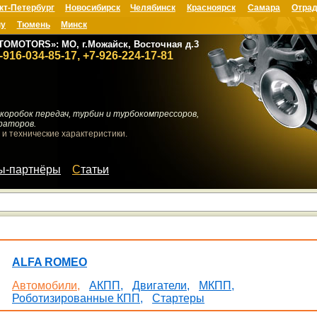
кт-Петербург
Новосибирск
Челябинск
Красноярск
Самара
Отрад
ну
Тюмень
Минск
TOMOTORS»: МО, г.Можайск, Восточная д.3
-916-034-85-17, +7-926-224-17-81
коробок передач, турбин и турбокомпрессоров,
раторов.
 и технические характеристики.
мы-партнёры
Статьи
ALFA ROMEO
Автомобили,
АКПП,
Двигатели,
МКПП,
Роботизированные КПП,
Стартеры