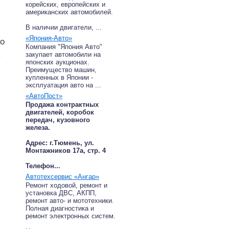
корейских, европейских и
американских автомобилей.
В наличии двигатели, ...
«Япония-Авто»
EO
Компания "Япония Авто"
закупает автомобили на
о
японских аукционах.
Преимущество машин,
купленных в Японии -
эксплуатация авто на ...
«АвтоПост»
Продажа контрактных
двигателей, коробок
передач, кузовного
железа.
Адрес: г.Тюмень, ул.
Монтажников 17а, стр. 4
Телефон...
Автотехсервис «Ангар»
Ремонт ходовой, ремонт и
установка ДВС, АКПП,
ремонт авто- и мототехники.
Полная диагностика и
ремонт электронных систем.