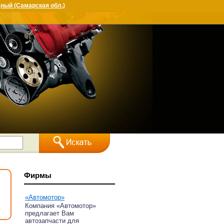
ный (Самарская обл.)
Фирмы
«Автомотор»
Компания «Автомотор»
предлагает Вам
автозапчасти для