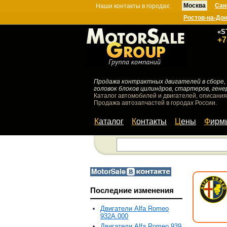
Москва
Сан
Наши контакты в городах:
Ростов-на-До
«S
+7
Продажа контрактных двигателей в сборе, 
головок блоков цилиндров, стартеров, гене
Каталог автомобилей и двигателей, описания
Продажа автозапчастей в городах России.
Каталог
Контакты
Цены
Фир
Последние изменения
Двигатели Alfa Romeo
932A.000
Двигатели Alfa Romeo 939