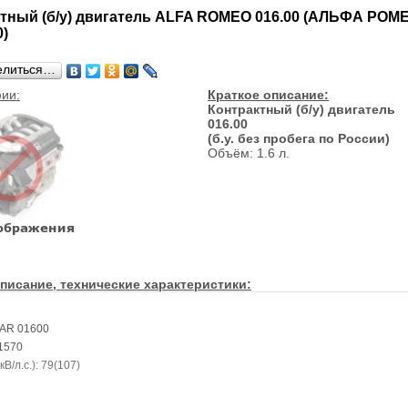
тный (б/у) двигатель ALFA ROMEO 016.00 (АЛЬФА РОМ
)
елиться…
ии:
Краткое описание:
Контрактный (б/у) двигатель
016.00
(б.у. без пробега по России)
Объём: 1.6 л.
писание, технические характеристики:
 AR 01600
 1570
В/л.с.): 79(107)