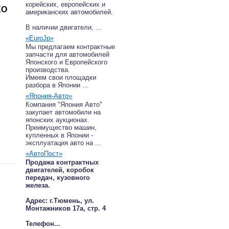
корейских, европейских и
ЕО
американских автомобилей.
В наличии двигатели, ...
«EuroJp»
Мы предлагаем контрактные
запчасти для автомобилей
Японского и Европейского
производства.
Имеем свои площадки
разбора в Японии ...
«Япония-Авто»
Компания "Япония Авто"
закупает автомобили на
японских аукционах.
Преимущество машин,
купленных в Японии -
эксплуатация авто на ...
«АвтоПост»
Продажа контрактных
двигателей, коробок
передач, кузовного
железа.
Адрес: г.Тюмень, ул.
Монтажников 17а, стр. 4
Телефон...