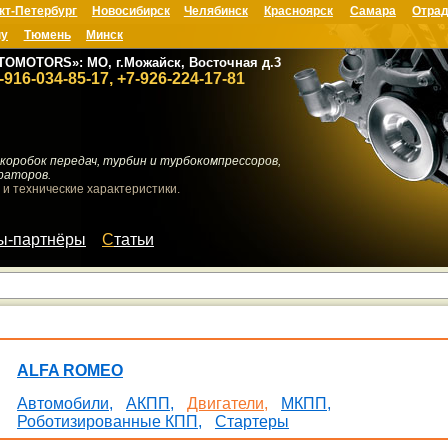
кт-Петербург
Новосибирск
Челябинск
Красноярск
Самара
Отрад
ну
Тюмень
Минск
TOMOTORS»: МО, г.Можайск, Восточная д.3
-916-034-85-17, +7-926-224-17-81
коробок передач, турбин и турбокомпрессоров,
раторов.
 и технические характеристики.
мы-партнёры
Статьи
ALFA ROMEO
Автомобили,
АКПП,
Двигатели,
МКПП,
Роботизированные КПП,
Стартеры