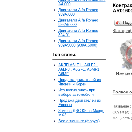
A4.000
Контрак
Двигатели Alfa Romeo
AR01600
939A.000
Двигатели Alfa Romeo
Под
936A6.000
Двигатели Alfa Romeo
Фотограф
324.01
Двигатели Alfa Romeo
939A5000 (939A.5000)
Топ статей:
АКПП A6LF1 , A6LF2 ,
A6LF3 , A6GF1, A6MF1 ,
A6MF
Продажа двигателей из
Японии и Кореи
Что нужно знать при
Полное о
выборе автомобиля
Продажа двигателей из
Европы
Название :
Замена ДВС К8 на Мазде
Объем (л):
MX3
Мощность (к
Все о тюнинге (форум)