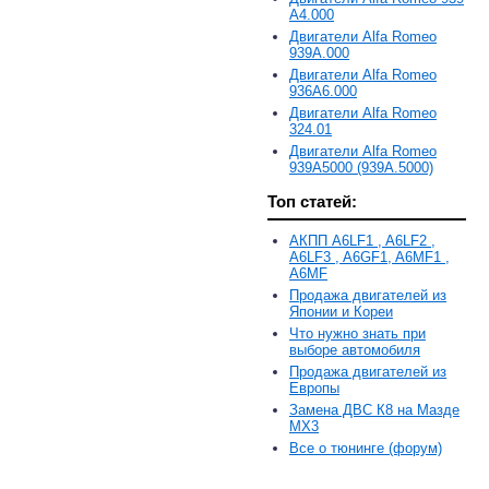
A4.000
Двигатели Alfa Romeo
939A.000
Двигатели Alfa Romeo
936A6.000
Двигатели Alfa Romeo
324.01
Двигатели Alfa Romeo
939A5000 (939A.5000)
Топ статей:
АКПП A6LF1 , A6LF2 ,
A6LF3 , A6GF1, A6MF1 ,
A6MF
Продажа двигателей из
Японии и Кореи
Что нужно знать при
выборе автомобиля
Продажа двигателей из
Европы
Замена ДВС К8 на Мазде
MX3
Все о тюнинге (форум)