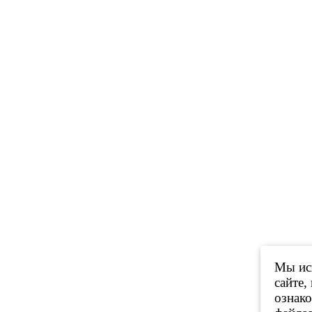
Мы исп
сайте,
ознак