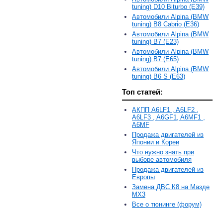
tuning) D10 Biturbo (E39)
Автомобили Alpina (BMW
tuning) B8 Cabrio (E36)
Автомобили Alpina (BMW
tuning) B7 (E23)
Автомобили Alpina (BMW
tuning) B7 (E65)
Автомобили Alpina (BMW
tuning) B6 S (E63)
Топ статей:
АКПП A6LF1 , A6LF2 ,
A6LF3 , A6GF1, A6MF1 ,
A6MF
Продажа двигателей из
Японии и Кореи
Что нужно знать при
выборе автомобиля
Продажа двигателей из
Европы
Замена ДВС К8 на Мазде
MX3
Все о тюнинге (форум)