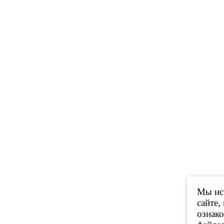
Мы исп
сайте,
ознак