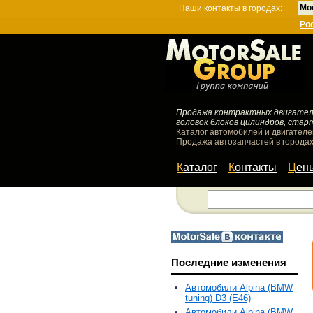
Мо
Наши контакты в городах:
Ро
Продажа контрактных двигателей
головок блоков цилиндров, стар
Каталог автомобилей и двигателе
Продажа автозапчастей в городах
Каталог
Контакты
Цен
Последние изменения
Автомобили Alpina (BMW
tuning) D3 (E46)
Автомобили Alpina (BMW