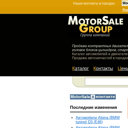
Мо
Наши контакты в городах:
Ро
Продажа контрактных двигателей
головок блоков цилиндров, стар
Каталог автомобилей и двигателе
Продажа автозапчастей в городах
Каталог
Контакты
Цен
Последние изменения
Автомобили Alpina (BMW
tuning) D3 (E46)
Автомобили Alpina (BMW