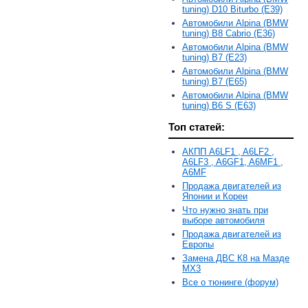
tuning) D10 Biturbo (E39)
Автомобили Alpina (BMW
tuning) B8 Cabrio (E36)
Автомобили Alpina (BMW
tuning) B7 (E23)
Автомобили Alpina (BMW
tuning) B7 (E65)
Автомобили Alpina (BMW
tuning) B6 S (E63)
Топ статей:
АКПП A6LF1 , A6LF2 ,
A6LF3 , A6GF1, A6MF1 ,
A6MF
Продажа двигателей из
Японии и Кореи
Что нужно знать при
выборе автомобиля
Продажа двигателей из
Европы
Замена ДВС К8 на Мазде
MX3
Все о тюнинге (форум)