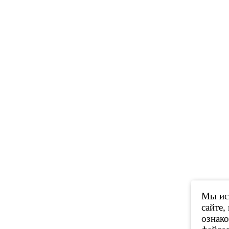
Мы исп
сайте,
ознак