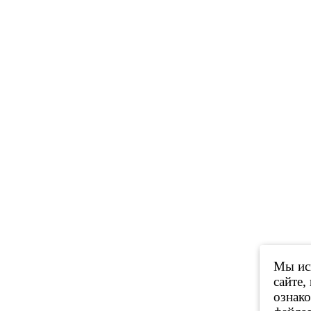
Мы исп
сайте,
ознак