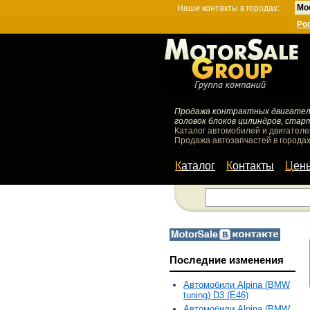
Мо
Наши контакты в городах:
Ро
Продажа контрактных двигателей
головок блоков цилиндров, стар
Каталог автомобилей и двигателе
Продажа автозапчастей в городах
Каталог
Контакты
Цен
Последние изменения
Автомобили Alpina (BMW
tuning) D3 (E46)
Автомобили Alpina (BMW