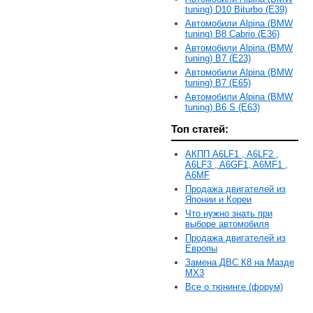
tuning) D10 Biturbo (E39)
Автомобили Alpina (BMW
tuning) B8 Cabrio (E36)
Автомобили Alpina (BMW
tuning) B7 (E23)
Автомобили Alpina (BMW
tuning) B7 (E65)
Автомобили Alpina (BMW
tuning) B6 S (E63)
Топ статей:
АКПП A6LF1 , A6LF2 ,
A6LF3 , A6GF1, A6MF1 ,
A6MF
Продажа двигателей из
Японии и Кореи
Что нужно знать при
выборе автомобиля
Продажа двигателей из
Европы
Замена ДВС К8 на Мазде
MX3
Все о тюнинге (форум)