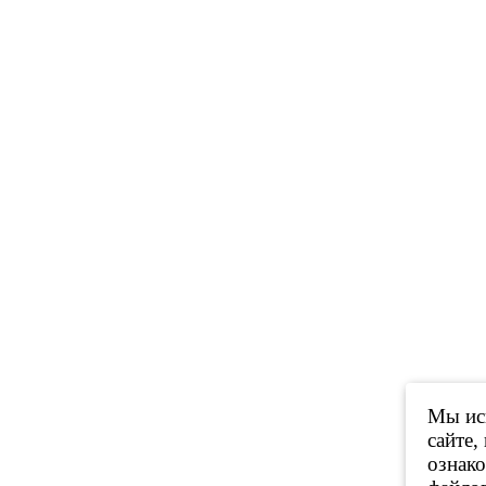
Мы исп
сайте,
ознак