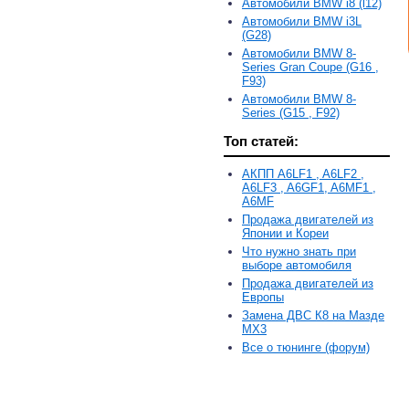
Автомобили BMW i8 (l12)
Автомобили BMW i3L
(G28)
Автомобили BMW 8-
Series Gran Coupe (G16 ,
F93)
Автомобили BMW 8-
Series (G15 , F92)
Топ статей:
АКПП A6LF1 , A6LF2 ,
A6LF3 , A6GF1, A6MF1 ,
A6MF
Продажа двигателей из
Японии и Кореи
Что нужно знать при
выборе автомобиля
Продажа двигателей из
Европы
Замена ДВС К8 на Мазде
MX3
Все о тюнинге (форум)