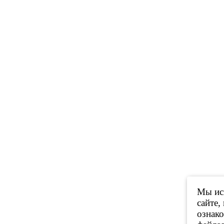
Мы исп
сайте,
ознак