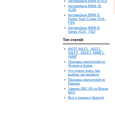
Автомобили BMW i8 (l12)
Автомобили BMW i3L
(G28)
Автомобили BMW 8-
Series Gran Coupe (G16 ,
F93)
Автомобили BMW 8-
Series (G15 , F92)
Топ статей:
АКПП A6LF1 , A6LF2 ,
A6LF3 , A6GF1, A6MF1 ,
A6MF
Продажа двигателей из
Японии и Кореи
Что нужно знать при
выборе автомобиля
Продажа двигателей из
Европы
Замена ДВС К8 на Мазде
MX3
Все о тюнинге (форум)