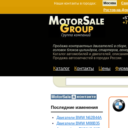
Москва
Сан
Наши контакты в городах:
Ростов-на-До
«S
+7
Продажа контрактных двигателей в сборе, 
головок блоков цилиндров, стартеров, гене
Каталог автомобилей и двигателей, описания
Продажа автозапчастей в городах России.
Каталог
Контакты
Цены
Фир
Последние изменения
Двигатели BMW N62B44A
Двигатели BMW M88B35