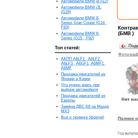
Автомобили BMW i8 (l12)
Автомобили BMW i3L
(G28)
Автомобили BMW 8-
Series Gran Coupe (G16 ,
F93)
Контрак
(БМВ )
Автомобили BMW 8-
Series (G15 , F92)
Под
Топ статей:
Фотограф
АКПП A6LF1 , A6LF2 ,
A6LF3 , A6GF1, A6MF1 ,
A6MF
Продажа двигателей из
Японии и Кореи
Что нужно знать при
выборе автомобиля
Продажа двигателей из
Европы
Замена ДВС К8 на Мазде
MX3
Все о тюнинге (форум)
Полное о
Год выпуск