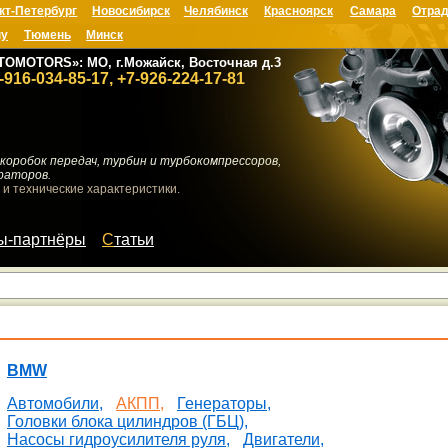
кт-Петербург
Новосибирск
Челябинск
Красноярск
Самара
Отрад
ну
Тюмень
Минск
TOMOTORS»: МО, г.Можайск, Восточная д.3
-916-034-85-17, +7-926-224-17-81
коробок передач, турбин и турбокомпрессоров,
раторов.
 и технические характеристики.
мы-партнёры
Статьи
BMW
Автомобили,
АКПП,
Генераторы,
Головки блока цилиндров (ГБЦ),
Насосы гидроусилителя руля,
Двигатели,