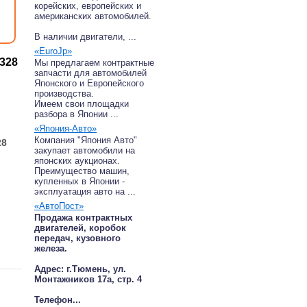
корейских, европейских и
американских автомобилей.
В наличии двигатели, ...
«EuroJp»
328
Мы предлагаем контрактные
запчасти для автомобилей
Японского и Европейского
производства.
Имеем свои площадки
разбора в Японии ...
«Япония-Авто»
Компания "Япония Авто"
28
закупает автомобили на
японских аукционах.
Преимущество машин,
купленных в Японии -
эксплуатация авто на ...
«АвтоПост»
Продажа контрактных
двигателей, коробок
передач, кузовного
железа.
Адрес: г.Тюмень, ул.
Монтажников 17а, стр. 4
Телефон...