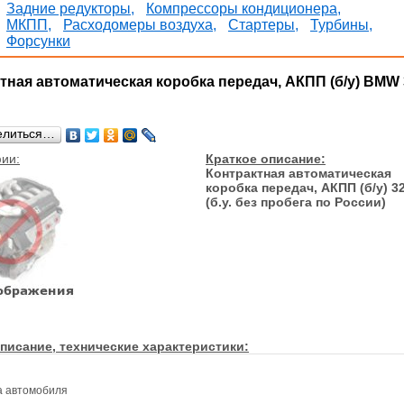
Задние редукторы,
Компрессоры кондиционера,
МКПП,
Расходомеры воздуха,
Стартеры,
Турбины,
Форсунки
тная автоматическая коробка передач, АКПП (б/у) BMW 
елиться…
ии:
Краткое описание:
Контрактная автоматическая
коробка передач, АКПП (б/у) 3
(б.у. без пробега по России)
писание, технические характеристики:
а автомобиля