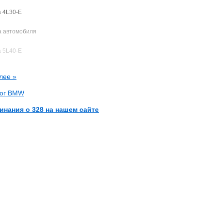
 4L30-E
а автомобиля
 5L40-E
лее »
лог BMW
инания о 328 на нашем сайте