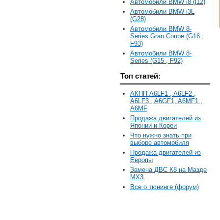
Автомобили BMW i8 (l12)
Автомобили BMW i3L
(G28)
Автомобили BMW 8-
Series Gran Coupe (G16 ,
F93)
Автомобили BMW 8-
Series (G15 , F92)
Топ статей:
АКПП A6LF1 , A6LF2 ,
A6LF3 , A6GF1, A6MF1 ,
A6MF
Продажа двигателей из
Японии и Кореи
Что нужно знать при
выборе автомобиля
Продажа двигателей из
Европы
Замена ДВС К8 на Мазде
MX3
Все о тюнинге (форум)