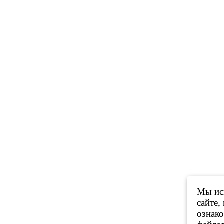
Мы исп
сайте,
ознак