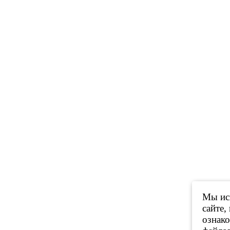
Мы исп
сайте,
ознак