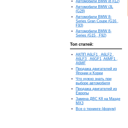
Автомобили BMW i8 (l12)
Автомобили BMW i3L
(G28)
Автомобили BMW 8-
Series Gran Coupe (G16 ,
F93)
Автомобили BMW 8-
Series (G15 , F92)
Топ статей:
АКПП A6LF1 , A6LF2 ,
A6LF3 , A6GF1, A6MF1 ,
A6MF
Продажа двигателей из
Японии и Кореи
Что нужно знать при
выборе автомобиля
Продажа двигателей из
Европы
Замена ДВС К8 на Мазде
MX3
Все о тюнинге (форум)