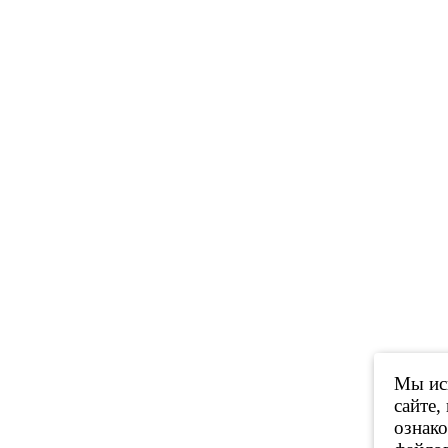
Мы исп
сайте,
ознак