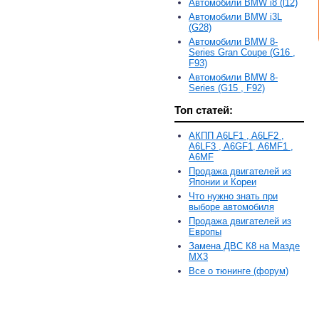
Автомобили BMW i8 (l12)
Автомобили BMW i3L
(G28)
Автомобили BMW 8-
Series Gran Coupe (G16 ,
F93)
Автомобили BMW 8-
Series (G15 , F92)
Топ статей:
АКПП A6LF1 , A6LF2 ,
A6LF3 , A6GF1, A6MF1 ,
A6MF
Продажа двигателей из
Японии и Кореи
Что нужно знать при
выборе автомобиля
Продажа двигателей из
Европы
Замена ДВС К8 на Мазде
MX3
Все о тюнинге (форум)