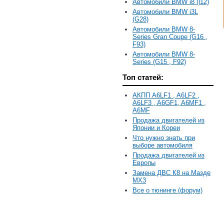
Автомобили BMW i8 (l12)
Автомобили BMW i3L
(G28)
Автомобили BMW 8-
Series Gran Coupe (G16 ,
F93)
Автомобили BMW 8-
Series (G15 , F92)
Топ статей:
АКПП A6LF1 , A6LF2 ,
A6LF3 , A6GF1, A6MF1 ,
A6MF
Продажа двигателей из
Японии и Кореи
Что нужно знать при
выборе автомобиля
Продажа двигателей из
Европы
Замена ДВС К8 на Мазде
MX3
Все о тюнинге (форум)