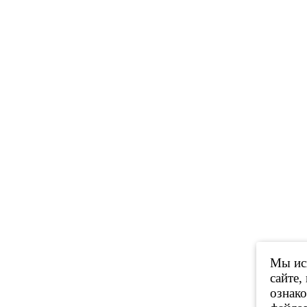
Мы исп
сайте,
ознак