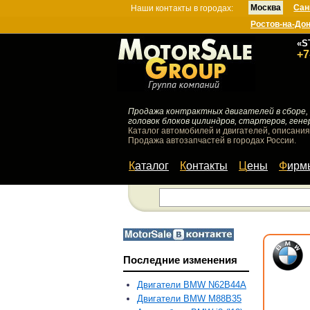
Москва
Сан
Наши контакты в городах:
Ростов-на-До
«S
+7
Продажа контрактных двигателей в сборе, 
головок блоков цилиндров, стартеров, гене
Каталог автомобилей и двигателей, описания
Продажа автозапчастей в городах России.
Каталог
Контакты
Цены
Фир
Последние изменения
Двигатели BMW N62B44A
Двигатели BMW M88B35