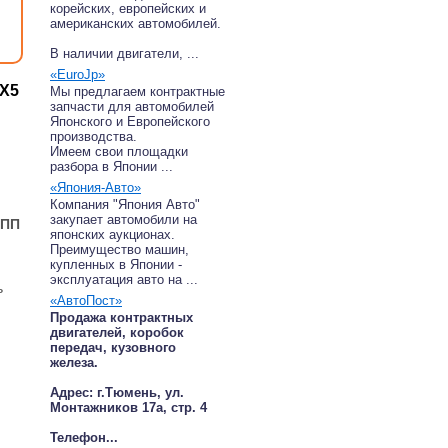
корейских, европейских и
американских автомобилей.
В наличии двигатели, ...
«EuroJp»
 X5
Мы предлагаем контрактные
запчасти для автомобилей
Японского и Европейского
производства.
Имеем свои площадки
разбора в Японии ...
«Япония-Авто»
Компания "Япония Авто"
закупает автомобили на
КПП
японских аукционах.
Преимущество машин,
купленных в Японии -
эксплуатация авто на ...
ь
«АвтоПост»
Продажа контрактных
двигателей, коробок
передач, кузовного
железа.
Адрес: г.Тюмень, ул.
Монтажников 17а, стр. 4
Телефон...