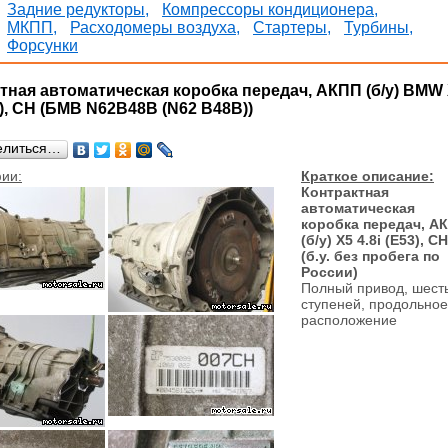
Задние редукторы,
Компрессоры кондиционера,
МКПП,
Расходомеры воздуха,
Стартеры,
Турбины,
Форсунки
тная автоматическая коробка передач, АКПП (б/у) BMW
53), CH (БМВ N62B48B (N62 B48B))
елиться…
ии:
Краткое описание:
Контрактная
автоматическая
коробка передач, А
(б/у) X5 4.8i (E53), CH
(б.у. без пробега по
России)
Полный привод, шест
ступеней, продольное
расположение