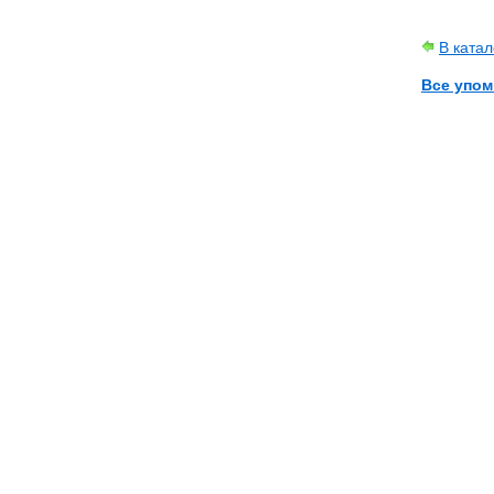
В ката
Все упоми