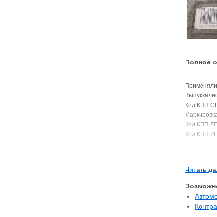
Полное о
Применялис
Выпускалис
Код КПП C
Маркировк
Код КПП ZF
Код КПП ZF
Читать да
Возможно
Автом
Контра