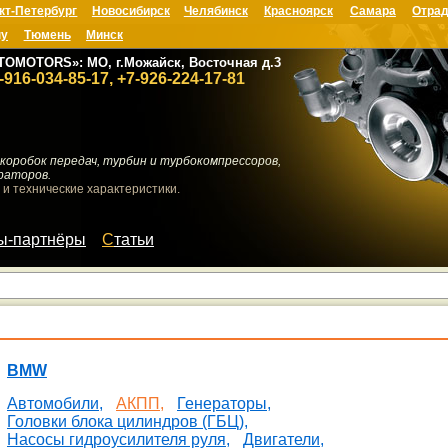
кт-Петербург
Новосибирск
Челябинск
Красноярск
Самара
Отрад
ну
Тюмень
Минск
TOMOTORS»: МО, г.Можайск, Восточная д.3
-916-034-85-17, +7-926-224-17-81
коробок передач, турбин и турбокомпрессоров,
раторов.
 и технические характеристики.
мы-партнёры
Статьи
BMW
Автомобили,
АКПП,
Генераторы,
Головки блока цилиндров (ГБЦ),
Насосы гидроусилителя руля,
Двигатели,