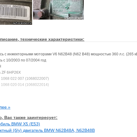
писание, технические характеристики:
ь с инжекторными моторами V6 N62B48 (N62 B48) мощностью 360 л.с. (265 к
ь с 10/2003 по 07/2004 год
H
а ZF 6HP26X
 1068 022 007 (1068022007)
 1068 020 014 (1068022014)
лее »
, Вас также заинтересует:
обиль BMW X5 (E53)
ктный (б/у) двигатель BMW N62B48A, N62B48B