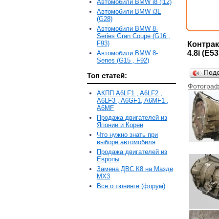
Автомобили BMW i8 (l12)
Автомобили BMW i3L
(G28)
Автомобили BMW 8-
Series Gran Coupe (G16 ,
F93)
Контрак
4.8i (E
Автомобили BMW 8-
Series (G15 , F92)
Под
Топ статей:
Фотограф
АКПП A6LF1 , A6LF2 ,
A6LF3 , A6GF1, A6MF1 ,
A6MF
Продажа двигателей из
Японии и Кореи
Что нужно знать при
выборе автомобиля
Продажа двигателей из
Европы
Замена ДВС К8 на Мазде
MX3
Все о тюнинге (форум)