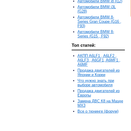
Автомобили BMW i8 (l12)
Автомобили BMW i3L
(G28)
Автомобили BMW 8-
Series Gran Coupe (G16 ,
F93)
Автомобили BMW 8-
Series (G15 , F92)
Топ статей:
АКПП A6LF1 , A6LF2 ,
A6LF3 , A6GF1, A6MF1 ,
A6MF
Продажа двигателей из
Японии и Кореи
Что нужно знать при
выборе автомобиля
Продажа двигателей из
Европы
Замена ДВС К8 на Мазде
MX3
Все о тюнинге (форум)