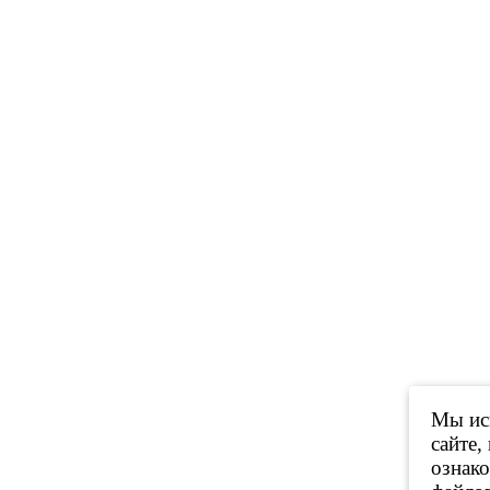
Мы исп
сайте,
ознак