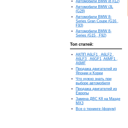
Автомобили BMW i8 (l12)
Автомобили BMW i3L
(G28)
Автомобили BMW 8-
Series Gran Coupe (G16 ,
F93)
Автомобили BMW 8-
Series (G15 , F92)
Топ статей:
АКПП A6LF1 , A6LF2 ,
A6LF3 , A6GF1, A6MF1 ,
A6MF
Продажа двигателей из
Японии и Кореи
Что нужно знать при
выборе автомобиля
Продажа двигателей из
Европы
Замена ДВС К8 на Мазде
MX3
Все о тюнинге (форум)