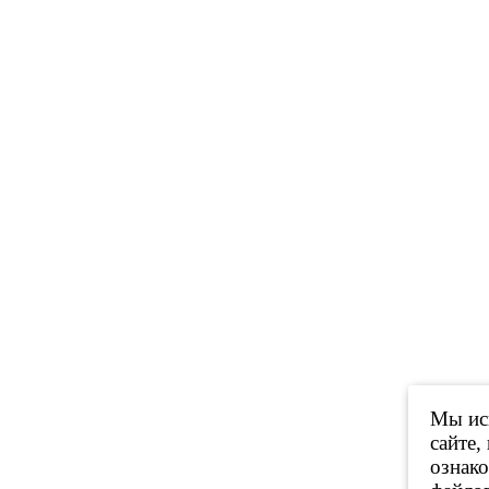
Мы исп
сайте,
ознак