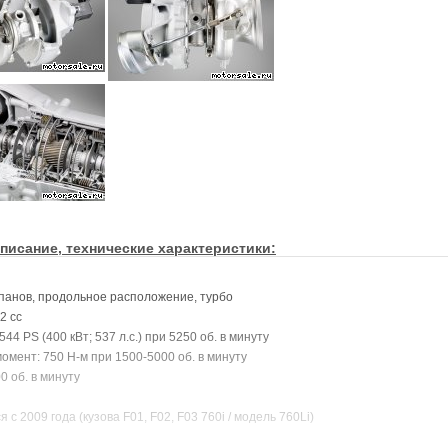
писание, технические характеристики:
апанов, продольное расположение, турбо
2 cc
44 PS (400 кВт; 537 л.с.) при 5250 об. в минуту
омент: 750 Н-м при 1500-5000 об. в минуту
0 об. в минуту
 с 2009 года (кузова F01, F02, F03 760i / модель 760Li)