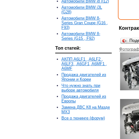
Автомобили BMW i8 (l12)
Автомобили BMW i3L
(G28)
Автомобили BMW 8-
Series Gran Coupe (G16 ,
F93)
Контрак
Автомобили BMW 8-
Series (G15 , F92)
Под
Топ статей:
Фотограф
АКПП A6LF1 , A6LF2 ,
A6LF3 , A6GF1, A6MF1 ,
A6MF
Продажа двигателей из
Японии и Кореи
Что нужно знать при
выборе автомобиля
Продажа двигателей из
Европы
Замена ДВС К8 на Мазде
MX3
Все о тюнинге (форум)