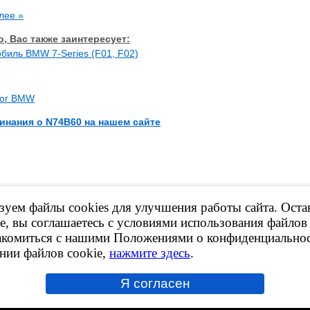
лее »
, Вас также заинтересует:
биль BMW 7-Series (F01, F02)
лог BMW
инания о N74B60 на нашем сайте
уем файлы cookies для улучшения работы сайта. Оста
материалов сайта, ссылка на ресурс обязательна!
е марки принадлежат их владельцам.
е, вы соглашаетесь с условиями использования файлов 
ормационный характер и ни при каких условиях не является публичной офер
акомиться с нашими Положениями о конфиденциальнос
нных на сайте карточках товаров - обращайтесь к менеджерам компаний, по
нии файлов cookie,
нажмите здесь
.
х данных
Я согласен