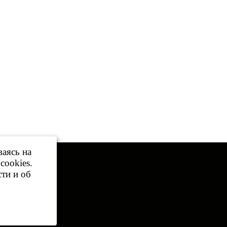
ваясь на
cookies.
той.
ти и об
 телефонам