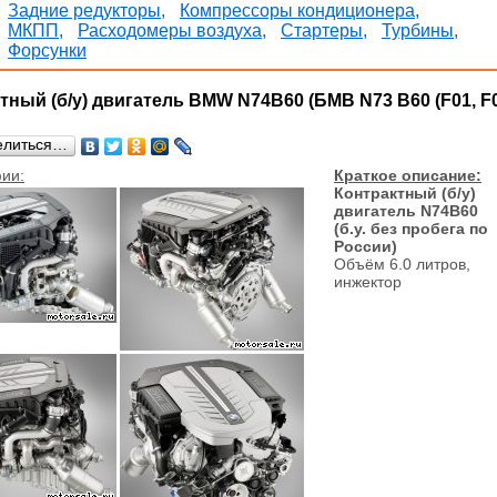
Задние редукторы,
Компрессоры кондиционера,
МКПП,
Расходомеры воздуха,
Стартеры,
Турбины,
Форсунки
тный (б/у) двигатель BMW N74B60 (БМВ N73 B60 (F01, F0
елиться…
ии:
Краткое описание:
Контрактный (б/у)
двигатель N74B60
(б.у. без пробега по
России)
Объём 6.0 литров,
инжектор