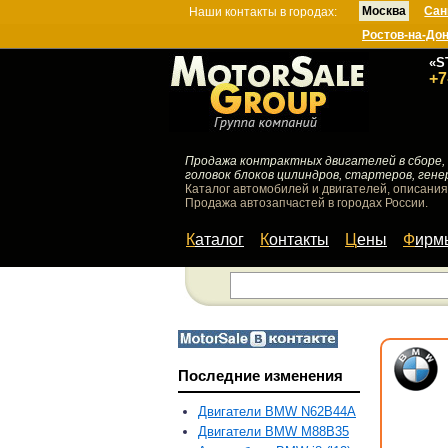
Москва
Сан
Наши контакты в городах:
Ростов-на-До
«S
+7
Продажа контрактных двигателей в сборе, 
головок блоков цилиндров, стартеров, гене
Каталог автомобилей и двигателей, описания
Продажа автозапчастей в городах России.
Каталог
Контакты
Цены
Фир
Последние изменения
Двигатели BMW N62B44A
Двигатели BMW M88B35