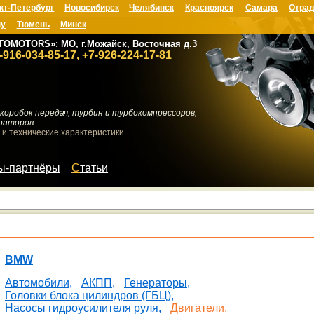
кт-Петербург
Новосибирск
Челябинск
Красноярск
Самара
Отрад
ну
Тюмень
Минск
TOMOTORS»: МО, г.Можайск, Восточная д.3
-916-034-85-17, +7-926-224-17-81
коробок передач, турбин и турбокомпрессоров,
раторов.
 и технические характеристики.
мы-партнёры
Статьи
BMW
Автомобили,
АКПП,
Генераторы,
Головки блока цилиндров (ГБЦ),
Насосы гидроусилителя руля,
Двигатели,