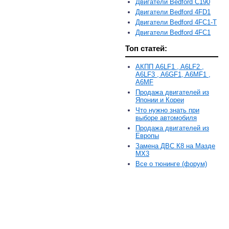
Двигатели Bedford C190
Двигатели Bedford 4FD1
Двигатели Bedford 4FC1-T
Двигатели Bedford 4FC1
Топ статей:
АКПП A6LF1 , A6LF2 ,
A6LF3 , A6GF1, A6MF1 ,
A6MF
Продажа двигателей из
Японии и Кореи
Что нужно знать при
выборе автомобиля
Продажа двигателей из
Европы
Замена ДВС К8 на Мазде
MX3
Все о тюнинге (форум)