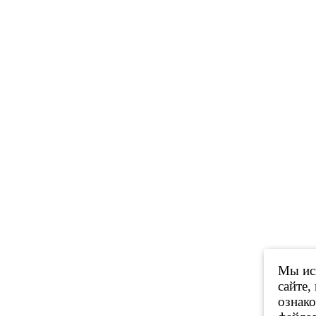
Мы исп
сайте,
ознак