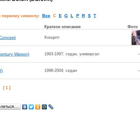
Все
E
G
L
P
R
S
T
о первому символу:
C
Краткое описание
Фото
Concept
Концепт
Century Wagon)
1993-1997; седан, универсал
W)
1998-2004; седан
:
[ 1 ]
елиться…