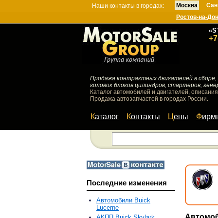
Москва
Сан
Наши контакты в городах:
Ростов-на-До
«S
+7
Продажа контрактных двигателей в сборе, 
головок блоков цилиндров, стартеров, гене
Каталог автомобилей и двигателей, описания
Продажа автозапчастей в городах России.
Каталог
Контакты
Цены
Фир
Последние изменения
Автомобили Buick
Lucerne
Автомо
АКПП Buick Skylark