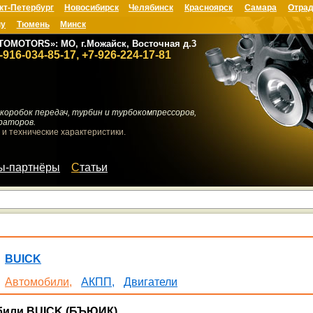
кт-Петербург
Новосибирск
Челябинск
Красноярск
Самара
Отрад
ну
Тюмень
Минск
TOMOTORS»: МО, г.Можайск, Восточная д.3
-916-034-85-17, +7-926-224-17-81
коробок передач, турбин и турбокомпрессоров,
раторов.
 и технические характеристики.
мы-партнёры
Статьи
BUICK
Автомобили,
АКПП,
Двигатели
били BUICK (БЪЮИК)