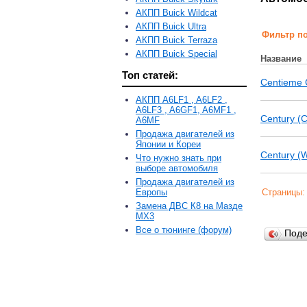
АКПП Buick Wildcat
АКПП Buick Ultra
Фильтр п
АКПП Buick Terraza
АКПП Buick Special
Название
Топ статей:
Centieme 
АКПП A6LF1 , A6LF2 ,
A6LF3 , A6GF1, A6MF1 ,
Century (
A6MF
Продажа двигателей из
Японии и Кореи
Century (
Что нужно знать при
выборе автомобиля
Продажа двигателей из
Европы
Страницы
Замена ДВС К8 на Мазде
MX3
Все о тюнинге (форум)
Под