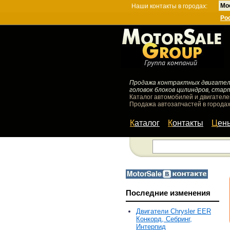
Мо
Наши контакты в городах:
Ро
Продажа контрактных двигателей
головок блоков цилиндров, стар
Каталог автомобилей и двигателе
Продажа автозапчастей в городах
Каталог
Контакты
Цен
Последние изменения
Двигатели Chrysler EER
Конкорд, Себринг,
Интерпид