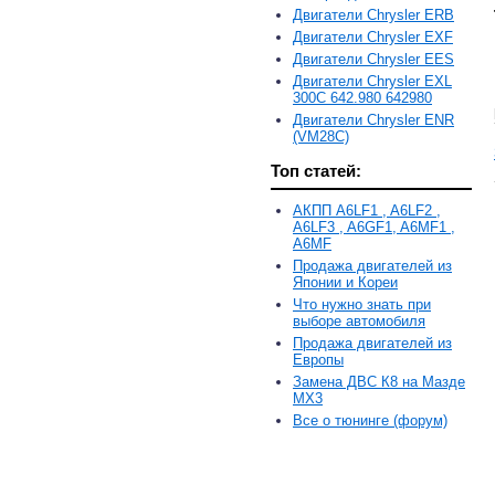
Двигатели Chrysler ERB
Двигатели Chrysler EXF
Двигатели Chrysler EES
Двигатели Chrysler EXL
300C 642.980 642980
Двигатели Chrysler ENR
(VM28C)
Топ статей:
АКПП A6LF1 , A6LF2 ,
A6LF3 , A6GF1, A6MF1 ,
A6MF
Продажа двигателей из
Японии и Кореи
Что нужно знать при
выборе автомобиля
Продажа двигателей из
Европы
Замена ДВС К8 на Мазде
MX3
Все о тюнинге (форум)