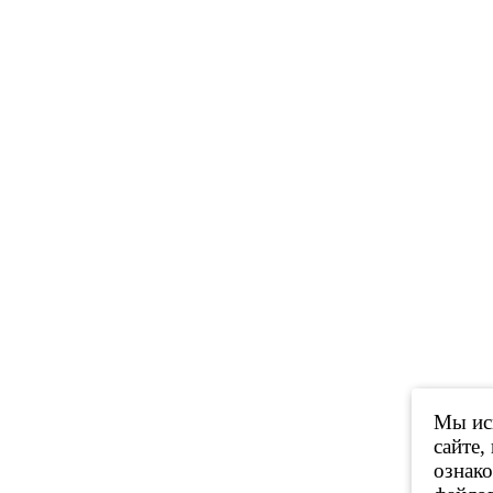
Мы исп
сайте,
ознак