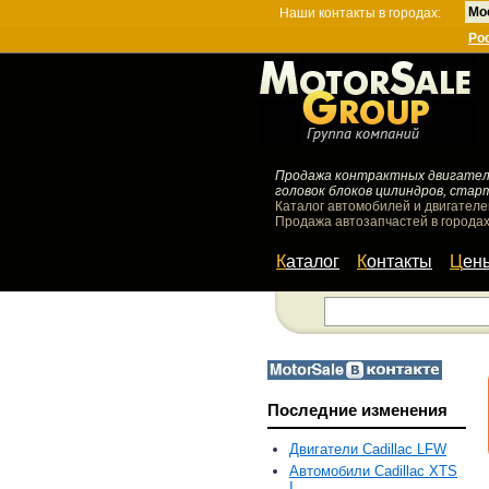
Мо
Наши контакты в городах:
Ро
Продажа контрактных двигателей
головок блоков цилиндров, стар
Каталог автомобилей и двигателе
Продажа автозапчастей в городах
Каталог
Контакты
Цен
Последние изменения
Двигатели Cadillac LFW
Автомобили Cadillac XTS
I