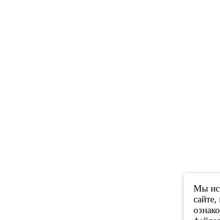
Мы исп
сайте,
ознак