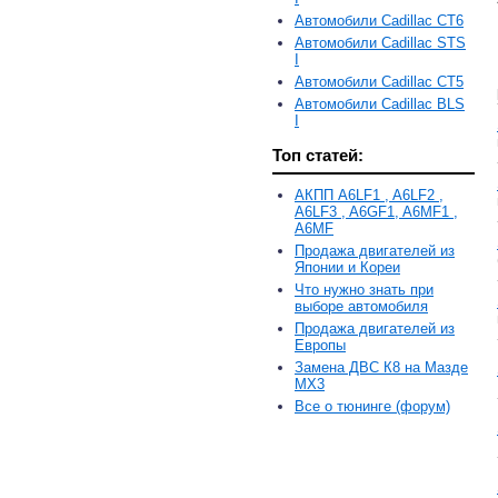
Автомобили Cadillac CT6
Автомобили Cadillac STS
I
Автомобили Cadillac CT5
Автомобили Cadillac BLS
I
Топ статей:
АКПП A6LF1 , A6LF2 ,
A6LF3 , A6GF1, A6MF1 ,
A6MF
Продажа двигателей из
Японии и Кореи
Что нужно знать при
выборе автомобиля
Продажа двигателей из
Европы
Замена ДВС К8 на Мазде
MX3
Все о тюнинге (форум)