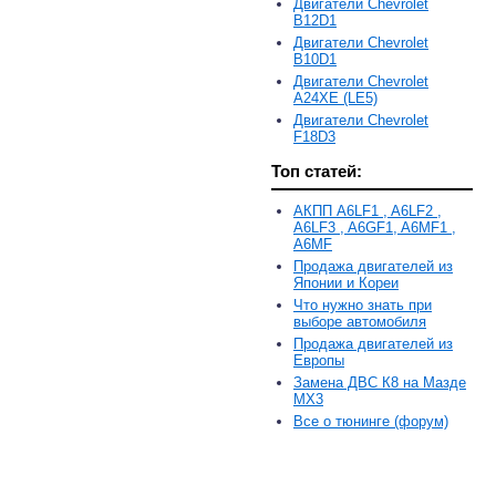
Двигатели Chevrolet
B12D1
Двигатели Chevrolet
B10D1
Двигатели Chevrolet
A24XE (LE5)
Двигатели Chevrolet
F18D3
Топ статей:
АКПП A6LF1 , A6LF2 ,
A6LF3 , A6GF1, A6MF1 ,
A6MF
Продажа двигателей из
Японии и Кореи
Что нужно знать при
выборе автомобиля
Продажа двигателей из
Европы
Замена ДВС К8 на Мазде
MX3
Все о тюнинге (форум)