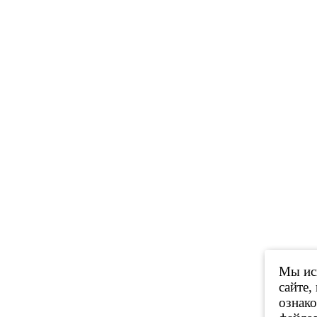
Мы исп
сайте,
ознак