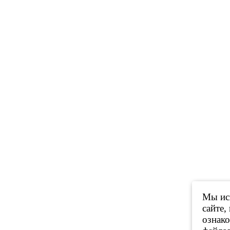
Мы исп
сайте,
ознак