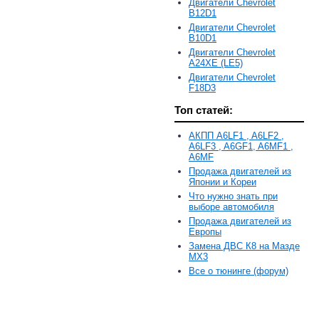
Двигатели Chevrolet
B12D1
Двигатели Chevrolet
B10D1
Двигатели Chevrolet
A24XE (LE5)
Двигатели Chevrolet
F18D3
Топ статей:
АКПП A6LF1 , A6LF2 ,
A6LF3 , A6GF1, A6MF1 ,
A6MF
Продажа двигателей из
Японии и Кореи
Что нужно знать при
выборе автомобиля
Продажа двигателей из
Европы
Замена ДВС К8 на Мазде
MX3
Все о тюнинге (форум)