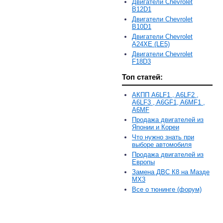
Двигатели Chevrolet
B12D1
Двигатели Chevrolet
B10D1
Двигатели Chevrolet
A24XE (LE5)
Двигатели Chevrolet
F18D3
Топ статей:
АКПП A6LF1 , A6LF2 ,
A6LF3 , A6GF1, A6MF1 ,
A6MF
Продажа двигателей из
Японии и Кореи
Что нужно знать при
выборе автомобиля
Продажа двигателей из
Европы
Замена ДВС К8 на Мазде
MX3
Все о тюнинге (форум)