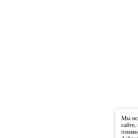
Мы исп
сайте,
ознак