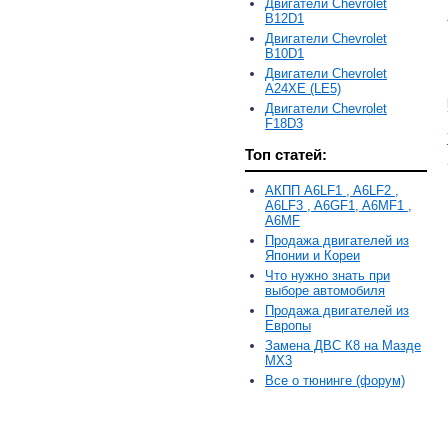
Двигатели Chevrolet
B12D1
Двигатели Chevrolet
B10D1
Двигатели Chevrolet
A24XE (LE5)
Двигатели Chevrolet
F18D3
Топ статей:
АКПП A6LF1 , A6LF2 ,
A6LF3 , A6GF1, A6MF1 ,
A6MF
Продажа двигателей из
Японии и Кореи
Что нужно знать при
выборе автомобиля
Продажа двигателей из
Европы
Замена ДВС К8 на Мазде
MX3
Все о тюнинге (форум)