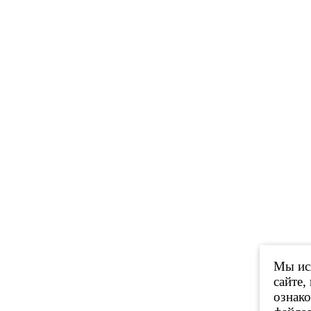
Мы исп
сайте,
ознак