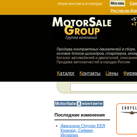
Москва
Сан
Наши контакты в городах:
Ростов-на-До
«S
+7
Продажа контрактных двигателей в сборе, 
головок блоков цилиндров, стартеров, гене
Каталог автомобилей и двигателей, описания
Продажа автозапчастей в городах России.
Каталог
Контакты
Цены
Фир
Последние изменения
Двигатели Chrysler EER
Конкорд, Себринг,
Интерпид