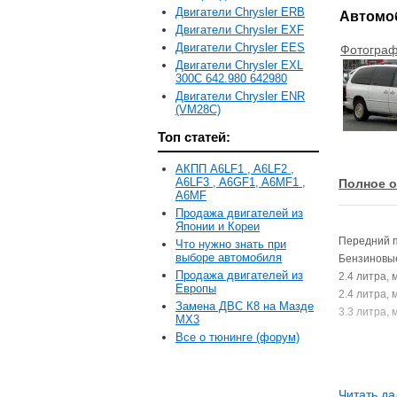
Двигатели Chrysler ERB
Автомоб
Двигатели Chrysler EXF
Двигатели Chrysler EES
Фотограф
Двигатели Chrysler EXL
300C 642.980 642980
Двигатели Chrysler ENR
(VM28C)
Топ статей:
АКПП A6LF1 , A6LF2 ,
A6LF3 , A6GF1, A6MF1 ,
Полное о
A6MF
Продажа двигателей из
Японии и Кореи
Передний 
Что нужно знать при
выборе автомобиля
Бензиновые
Продажа двигателей из
2.4 литра, 
Европы
2.4 литра, 
Замена ДВС К8 на Мазде
3.3 литра, 
MX3
Все о тюнинге (форум)
Читать да