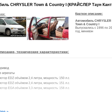
иль CHRYSLER Town & Country I (КРАЙСЛЕР Таун Кант
ии:
Краткое описание:
Автомобиль CHRYSLER
Town & Country I
Выпускались с 1996 по 2
год, минивэн
писание, технические характеристики:
привод
 агрегаты
мотор EDZ объёмом 2,4 литра, мощность: 150 л.с.
мотор EDZ объёмом 2,4 литра, мощность: 151 л.с.
мотор EGA объёмом 3,3 литра, мощность: 158 л.с.
лее »