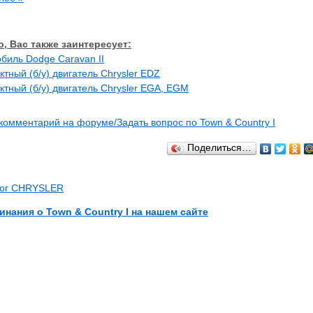
, Вас также заинтересует:
биль Dodge Caravan II
ктный (б/у) двигатель Chrysler EDZ
ктный (б/у) двигатель Chrysler EGA, EGM
комментарий на форуме/Задать вопрос по Town & Country I
Поделиться…
лог CHRYSLER
инания о Town & Country I на нашем сайте