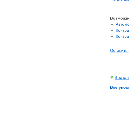
Возможно
Автомо
Контра
Контра
Оставить 
В ката
Все упом