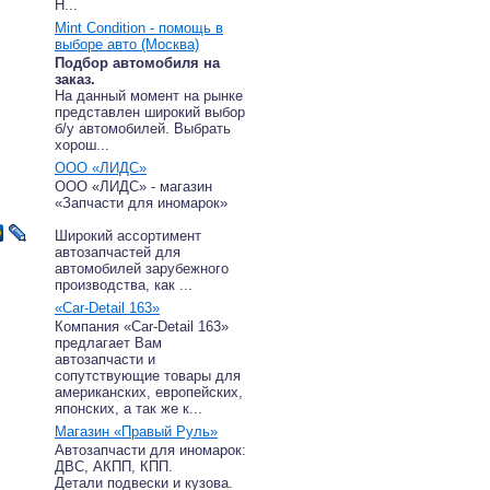
Н...
Mint Condition - помощь в
выборе авто (Москва)
Подбор автомобиля на
заказ.
На данный момент на рынке
представлен широкий выбор
б/у автомобилей. Выбрать
хорош...
ООО «ЛИДС»
ООО «ЛИДС» - магазин
«Запчасти для иномарок»
Широкий ассортимент
автозапчастей для
автомобилей зарубежного
производства, как ...
«Car-Detail 163»
Компания «Car-Detail 163»
предлагает Вам
автозапчасти и
сопутствующие товары для
американских, европейских,
японских, а так же к...
Магазин «Правый Руль»
Автозапчасти для иномарок:
ДВС, АКПП, КПП.
Детали подвески и кузова.