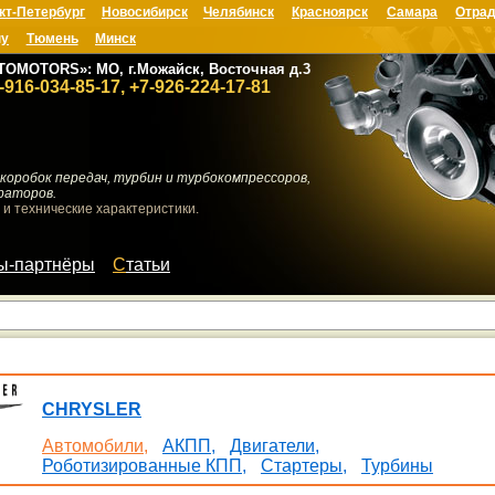
кт-Петербург
Новосибирск
Челябинск
Красноярск
Самара
Отрад
ну
Тюмень
Минск
TOMOTORS»: МО, г.Можайск, Восточная д.3
-916-034-85-17, +7-926-224-17-81
коробок передач, турбин и турбокомпрессоров,
раторов.
 и технические характеристики.
мы-партнёры
Статьи
CHRYSLER
Автомобили,
АКПП,
Двигатели,
Роботизированные КПП,
Стартеры,
Турбины