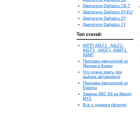
Двигатели Daihatsu CB-T
Двигатели Daihatsu 3Y-EU
Двигатели Daihatsu 2Y
Двигатели Daihatsu 1Y
Топ статей:
АКПП A6LF1 , A6LF2 ,
A6LF3 , A6GF1, A6MF1 ,
A6MF
Продажа двигателей из
Японии и Кореи
Что нужно знать при
выборе автомобиля
Продажа двигателей из
Европы
Замена ДВС К8 на Мазде
MX3
Все о тюнинге (форум)