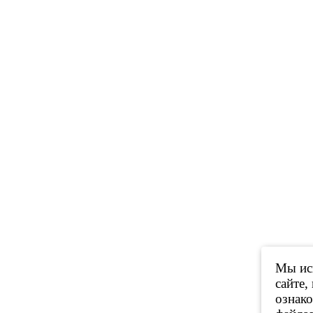
Мы исп
сайте,
ознак