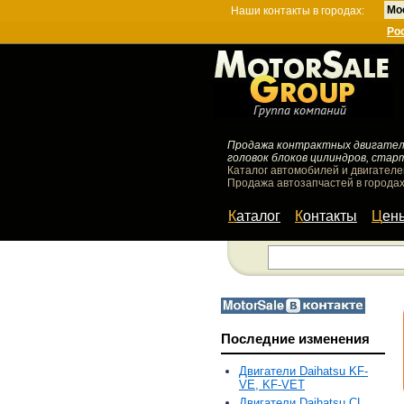
Мо
Наши контакты в городах:
Ро
Продажа контрактных двигателей
головок блоков цилиндров, стар
Каталог автомобилей и двигателе
Продажа автозапчастей в городах
Каталог
Контакты
Цен
Последние изменения
Двигатели Daihatsu KF-
VE, KF-VET
Двигатели Daihatsu CL