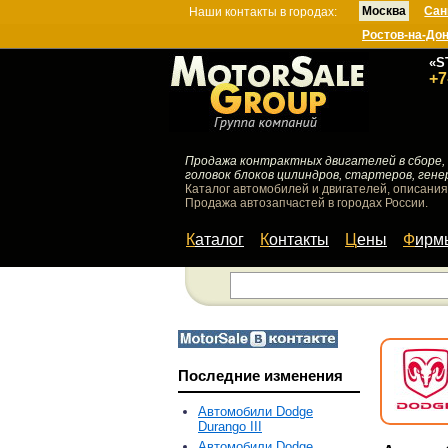
Москва
Сан
Наши контакты в городах:
Ростов-на-До
«S
+7
Продажа контрактных двигателей в сборе, 
головок блоков цилиндров, стартеров, гене
Каталог автомобилей и двигателей, описания
Продажа автозапчастей в городах России.
Каталог
Контакты
Цены
Фир
Последние изменения
Автомобили Dodge
Durango III
Автомобили Dodge