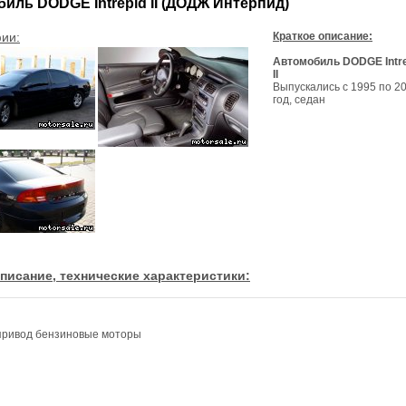
иль DODGE Intrepid II (ДОДЖ Интерпид)
ии:
Краткое описание:
Автомобиль DODGE Intre
II
Выпускались с 1995 по 2
год, седан
писание, технические характеристики:
привод бензиновые моторы