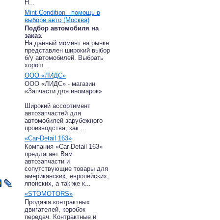
Н...
Mint Condition - помощь в
выборе авто (Москва)
Подбор автомобиля на
заказ.
На данный момент на рынке
представлен широкий выбор
б/у автомобилей. Выбрать
хорош...
ООО «ЛИДС»
ООО «ЛИДС» - магазин
«Запчасти для иномарок»
Широкий ассортимент
автозапчастей для
автомобилей зарубежного
производства, как ...
«Car-Detail 163»
Компания «Car-Detail 163»
предлагает Вам
автозапчасти и
сопутствующие товары для
американских, европейских,
японских, а так же к...
«STOMOTORS»
Продажа контрактных
двигателей, коробок
передач. Контрактные и