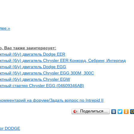
лее »
, Вас также заинтересует:
ктный (б/у) двигатель Dodge EER
ктный (б/у) двигатель Chrysler EER Конкорд, Себринг, Интерпид
ктный (б/у) двигатель Dodge EGG
ктный (б/у) двигатель Chrysler EGG 300M, 300C
ктный (б/у) двигатель Chrysler EGW
ктный стартер Chrysler EGG (04609346AB)
комментарий на форуме/Задать вопрос по Intrepid II
Поделиться…
лог DODGE