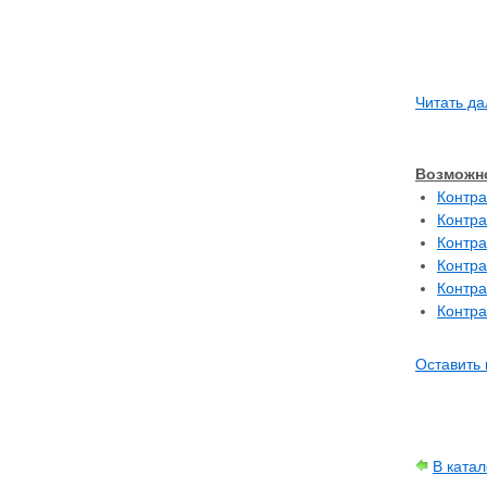
Читать да
Возможно
Контра
Контра
Контра
Контра
Контра
Контра
Оставить 
В ката