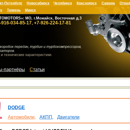
кт-Петербург
Новосибирск
Челябинск
Красноярск
Самара
Отрад
ну
Тюмень
Минск
TOMOTORS»: МО, г.Можайск, Восточная д.3
-916-034-85-17, +7-926-224-17-81
коробок передач, турбин и турбокомпрессоров,
раторов.
 и технические характеристики.
мы-партнёры
Статьи
DODGE
Автомобили,
АКПП,
Двигатели