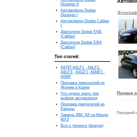
Автомоб
Durango II
Автомобили Dodge
Фотограф
Durango I
Автомобили Dodge Caliber
I
Двигатели Dodge ENE
(Caliber)
Двигатели Dodge EBA
(Caliber)
Топ статей:
АКПП A6LF1 , A6LF2 ,
A6LF3 , A6GF1, A6MF1 ,
A6MF
Продажа двигателей из
Японии и Кореи
Полное о
Что нужно знать при
выборе автомобиля
Продажа двигателей из
Европы
Передний 
Замена ДВС К8 на Мазде
MX3
Все о тюнинге (форум)