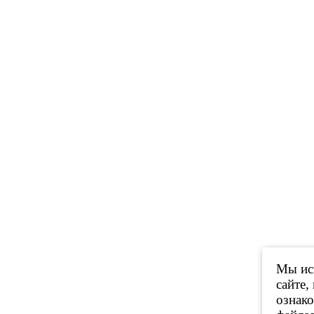
Мы исп
сайте,
ознак