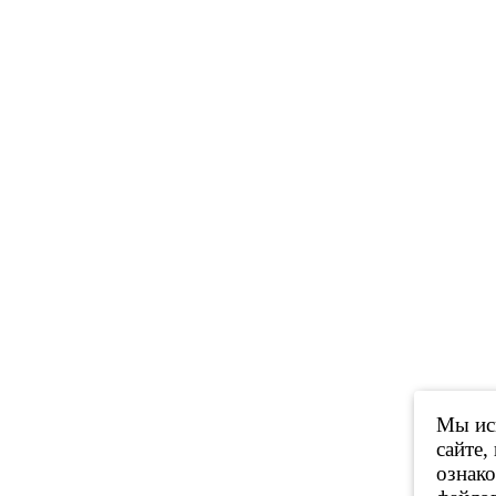
Мы исп
сайте,
ознак