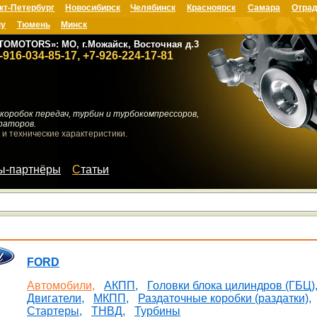
кт-Петербург
Новосибирск
Челябинск
Красноярск
Самара
Отрад
ну
Тюмень
Минск
TOMOTORS»: МО, г.Можайск, Восточная д.3
-916-034-85-17, +7-926-224-17-81
коробок передач, турбин и турбокомпрессоров,
раторов.
 и технические характеристики.
мы-партнёры
Статьи
FORD
Автомобили,
АКПП,
Головки блока цилиндров (ГБЦ)
Двигатели,
МКПП,
Раздаточные коробки (раздатки),
Стартеры,
ТНВД,
Турбины