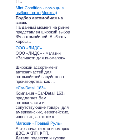
Н...
Mint Condition - помощь в
выборе авто (Москва)
Подбор автомобиля на
заказ.
На данный момент на рынке
представлен широкий выбор
б/у автомобилей. Выбрать
хорош...
ООО «ЛИДС»
ООО «ЛИДС» - магазин
«Запчасти для иномарок»
Широкий ассортимент
автозапчастей для
автомобилей зарубежного
производства, как ...
«Car-Detail 163»
Компания «Car-Detail 163»
предлагает Вам
автозапчасти и
сопутствующие товары для
американских, европейских,
японских, а так же к...
Магазин «Правый Руль»
Автозапчасти для иномарок:
ДВС, АКПП, КПП.
Детали подвески и кузова.