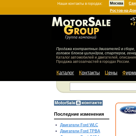
Москва
Сан
Наши контакты в городах:
Ростов-на-До
«S
+7
Продажа контрактных двигателей в сборе, 
головок блоков цилиндров, стартеров, гене
Каталог автомобилей и двигателей, описания
Продажа автозапчастей в городах России.
Каталог
Контакты
Цены
Фир
Последние изменения
Двигатели Ford WLC
Двигатели Ford TPBA