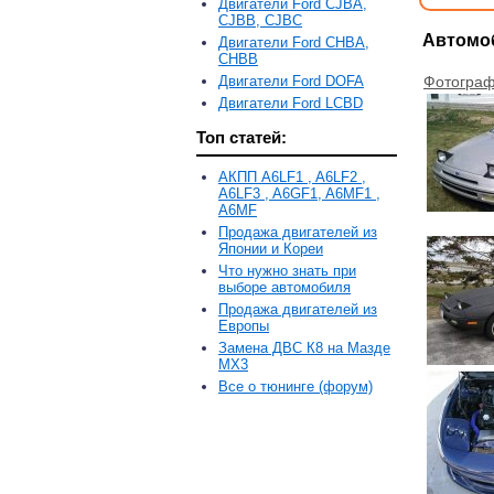
Двигатели Ford CJBA,
CJBB, CJBC
Автомоб
Двигатели Ford CHBA,
CHBB
Двигатели Ford DOFA
Фотограф
Двигатели Ford LCBD
Топ статей:
АКПП A6LF1 , A6LF2 ,
A6LF3 , A6GF1, A6MF1 ,
A6MF
Продажа двигателей из
Японии и Кореи
Что нужно знать при
выборе автомобиля
Продажа двигателей из
Европы
Замена ДВС К8 на Мазде
MX3
Все о тюнинге (форум)