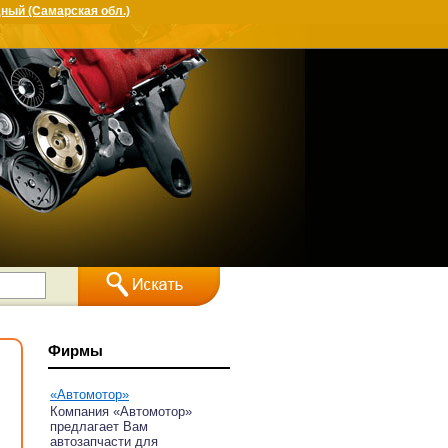
ный (Самарская обл.)
Фирмы
«Автомотор»
,
Компания «Автомотор»
предлагает Вам
автозапчасти для