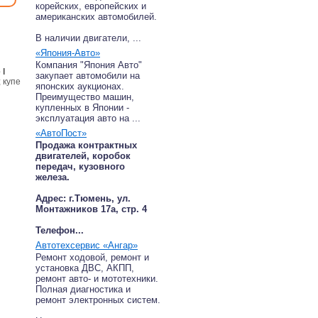
корейских, европейских и
американских автомобилей.
В наличии двигатели, ...
«Япония-Авто»
Компания "Япония Авто"
 I
закупает автомобили на
; купе
японских аукционах.
Преимущество машин,
купленных в Японии -
эксплуатация авто на ...
«АвтоПост»
Продажа контрактных
двигателей, коробок
передач, кузовного
железа.
Адрес: г.Тюмень, ул.
Монтажников 17а, стр. 4
Телефон...
Автотехсервис «Ангар»
Ремонт ходовой, ремонт и
установка ДВС, АКПП,
ремонт авто- и мототехники.
Полная диагностика и
ремонт электронных систем.