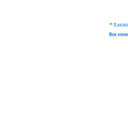
В ката
Все упом