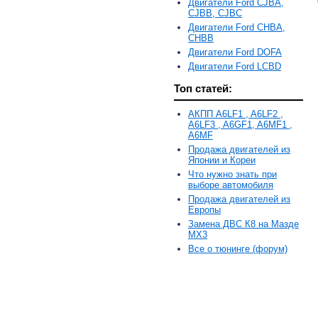
Двигатели Ford CJBA,
CJBB, CJBC
Двигатели Ford CHBA,
CHBB
Двигатели Ford DOFA
Двигатели Ford LCBD
Топ статей:
АКПП A6LF1 , A6LF2 ,
A6LF3 , A6GF1, A6MF1 ,
A6MF
Продажа двигателей из
Японии и Кореи
Что нужно знать при
выборе автомобиля
Продажа двигателей из
Европы
Замена ДВС К8 на Мазде
MX3
Все о тюнинге (форум)