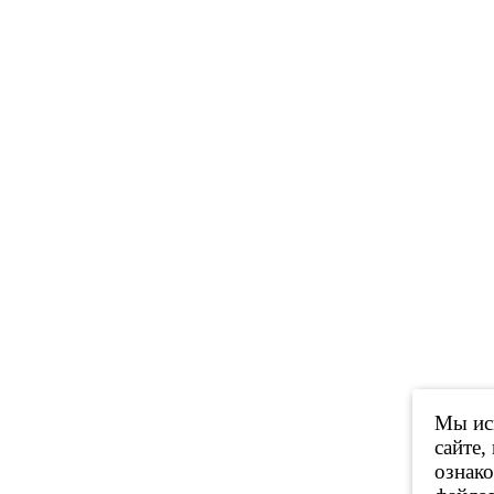
Мы исп
сайте,
ознак