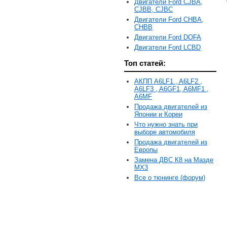
Двигатели Ford CJBA,
CJBB, CJBC
Двигатели Ford CHBA,
CHBB
Двигатели Ford DOFA
Двигатели Ford LCBD
Топ статей:
АКПП A6LF1 , A6LF2 ,
A6LF3 , A6GF1, A6MF1 ,
A6MF
Продажа двигателей из
Японии и Кореи
Что нужно знать при
выборе автомобиля
Продажа двигателей из
Европы
Замена ДВС К8 на Мазде
MX3
Все о тюнинге (форум)