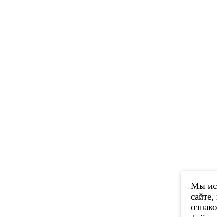
Мы исп
сайте,
ознак