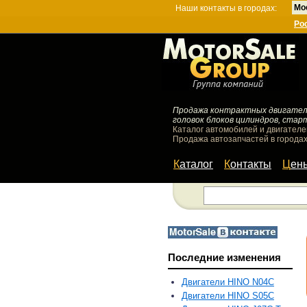
Мо
Наши контакты в городах:
Ро
Продажа контрактных двигателей
головок блоков цилиндров, стар
Каталог автомобилей и двигателе
Продажа автозапчастей в городах
Каталог
Контакты
Цен
Последние изменения
Двигатели HINO N04C
Двигатели HINO S05C