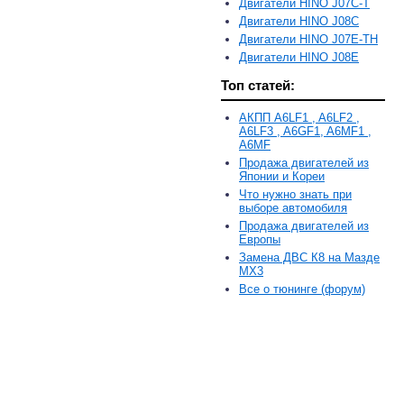
Двигатели HINO J07C-T
Двигатели HINO J08C
Двигатели HINO J07E-TH
Двигатели HINO J08E
Топ статей:
АКПП A6LF1 , A6LF2 ,
A6LF3 , A6GF1, A6MF1 ,
A6MF
Продажа двигателей из
Японии и Кореи
Что нужно знать при
выборе автомобиля
Продажа двигателей из
Европы
Замена ДВС К8 на Мазде
MX3
Все о тюнинге (форум)