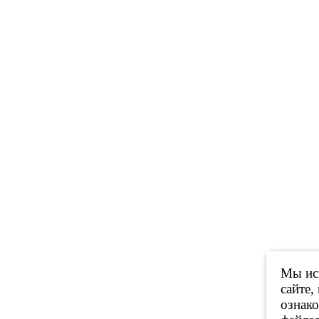
Мы исп
сайте,
ознак