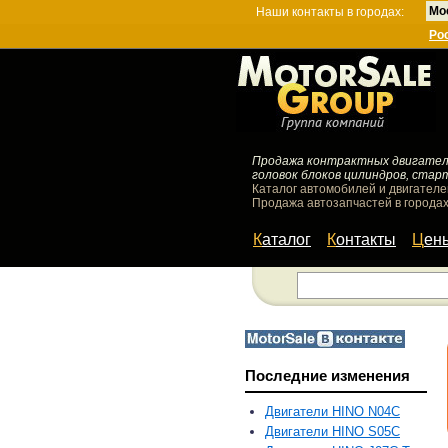
Мо
Наши контакты в городах:
Ро
Продажа контрактных двигателей
головок блоков цилиндров, стар
Каталог автомобилей и двигателе
Продажа автозапчастей в городах
Каталог
Контакты
Цен
Последние изменения
Двигатели HINO N04C
Двигатели HINO S05C