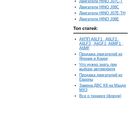
Двигатели HINO J07C-T
Двигатели HINO J08C
Двигатели HINO J07E-TH
Двигатели HINO J08E
Топ статей:
АКПП A6LF1 , A6LF2 ,
A6LF3 , A6GF1, A6MF1 ,
A6MF
Продажа двигателей из
Японии и Кореи
Что нужно знать при
выборе автомобиля
Продажа двигателей из
Европы
Замена ДВС К8 на Мазде
MX3
Все о тюнинге (форум)