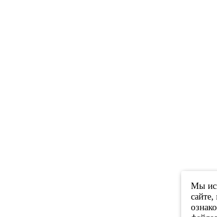
Мы исп
сайте,
ознак