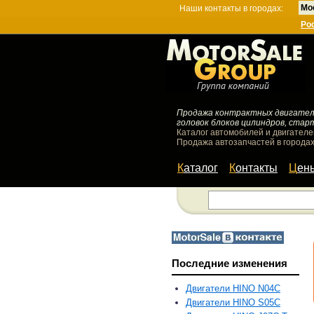
Мо
Наши контакты в городах:
Ро
Продажа контрактных двигателей
головок блоков цилиндров, стар
Каталог автомобилей и двигателе
Продажа автозапчастей в городах
Каталог
Контакты
Цен
Последние изменения
Двигатели HINO N04C
Двигатели HINO S05C