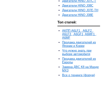
Двигатели HINO J07C-T
Двигатели HINO J08C
Двигатели HINO J07E-TH
Двигатели HINO J08E
Топ статей:
АКПП A6LF1 , A6LF2 ,
A6LF3 , A6GF1, A6MF1 ,
A6MF
Продажа двигателей из
Японии и Кореи
Что нужно знать при
выборе автомобиля
Продажа двигателей из
Европы
Замена ДВС К8 на Мазде
MX3
Все о тюнинге (форум)