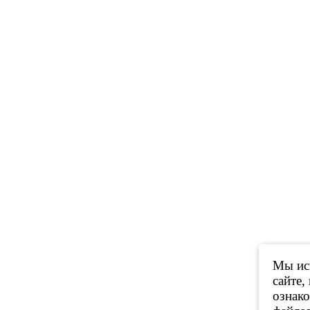
Мы исп
сайте,
ознак