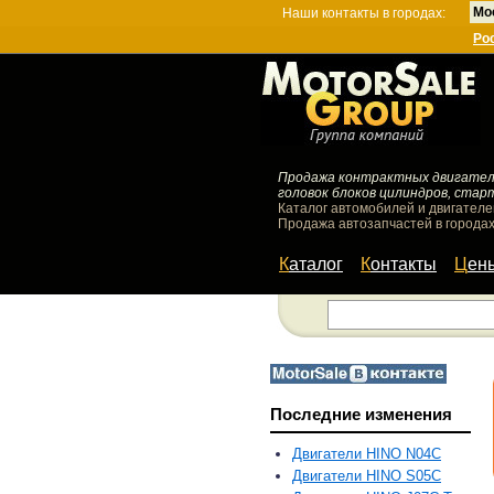
Мо
Наши контакты в городах:
Ро
Продажа контрактных двигателей
головок блоков цилиндров, стар
Каталог автомобилей и двигателе
Продажа автозапчастей в городах
Каталог
Контакты
Цен
Последние изменения
Двигатели HINO N04C
Двигатели HINO S05C