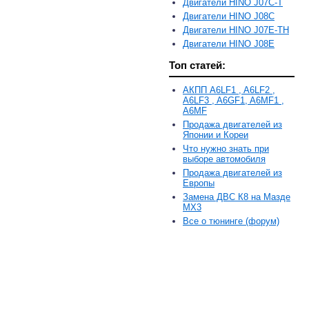
Двигатели HINO J07C-T
Двигатели HINO J08C
Двигатели HINO J07E-TH
Двигатели HINO J08E
Топ статей:
АКПП A6LF1 , A6LF2 ,
A6LF3 , A6GF1, A6MF1 ,
A6MF
Продажа двигателей из
Японии и Кореи
Что нужно знать при
выборе автомобиля
Продажа двигателей из
Европы
Замена ДВС К8 на Мазде
MX3
Все о тюнинге (форум)