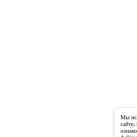
Мы исп
сайте,
ознак