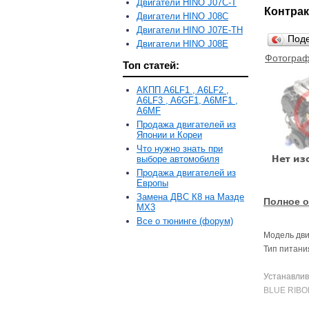
Двигатели HINO J07C-T
Контрак
Двигатели HINO J08C
Двигатели HINO J07E-TH
Под
Двигатели HINO J08E
Фотограф
Топ статей:
АКПП A6LF1 , A6LF2 ,
A6LF3 , A6GF1, A6MF1 ,
A6MF
Продажа двигателей из
Японии и Кореи
Что нужно знать при
выборе автомобиля
Продажа двигателей из
Европы
Замена ДВС К8 на Мазде
Полное о
MX3
Все о тюнинге (форум)
Модель дви
Тип питани
Устанавливал
BLUE RIBO