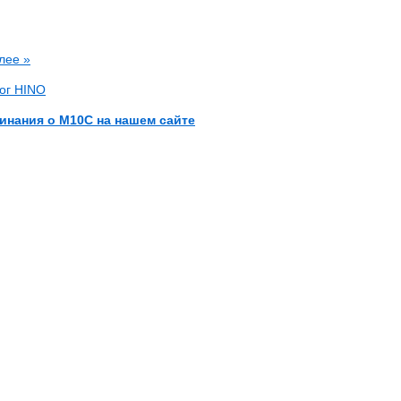
лее »
лог HINO
инания о M10C на нашем сайте