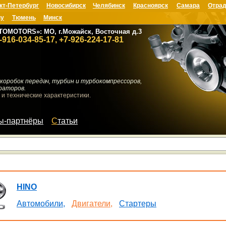
кт-Петербург
Новосибирск
Челябинск
Красноярск
Самара
Отрад
ну
Тюмень
Минск
TOMOTORS»: МО, г.Можайск, Восточная д.3
-916-034-85-17, +7-926-224-17-81
коробок передач, турбин и турбокомпрессоров,
раторов.
 и технические характеристики.
мы-партнёры
Статьи
HINO
Автомобили,
Двигатели,
Стартеры