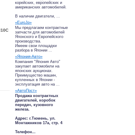
корейских, европейских и
американских автомобилей.
В наличии двигатели, ...
«EuroJp»
Мы предлагаем контрактные
M10C
запчасти для автомобилей
Японского и Европейского
производства.
Имеем свои площадки
разбора в Японии ...
«Япония-Авто»
Компания "Япония Авто"
закупает автомобили на
японских аукционах.
Преимущество машин,
купленных в Японии -
эксплуатация авто на ...
«АвтоПост»
Продажа контрактных
двигателей, коробок
передач, кузовного
железа.
Адрес: г.Тюмень, ул.
Монтажников 17а, стр. 4
Телефон...