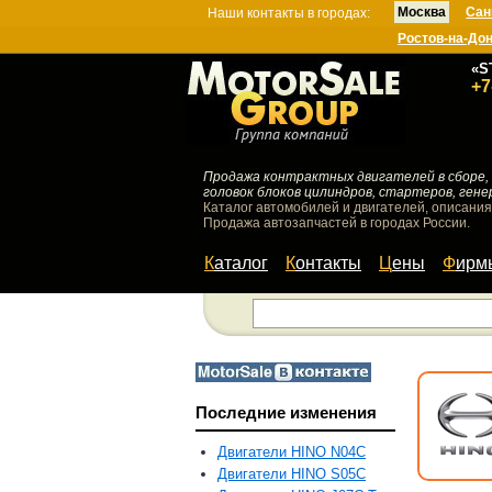
Москва
Сан
Наши контакты в городах:
Ростов-на-До
«S
+7
Продажа контрактных двигателей в сборе, 
головок блоков цилиндров, стартеров, гене
Каталог автомобилей и двигателей, описания
Продажа автозапчастей в городах России.
Каталог
Контакты
Цены
Фир
Последние изменения
Двигатели HINO N04C
Двигатели HINO S05C