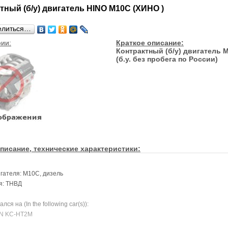
тный (б/у) двигатель HINO M10C (ХИНО )
елиться…
ии:
Краткое описание:
Контрактный (б/у) двигатель 
(б.у. без пробега по России)
писание, технические характеристики:
гателя: M10C, дизель
я: ТНВД
ся на (In the following car(s)):
N KC-HT2M