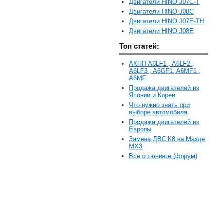
Двигатели HINO J07C-T
Двигатели HINO J08C
Двигатели HINO J07E-TH
Двигатели HINO J08E
Топ статей:
АКПП A6LF1 , A6LF2 ,
A6LF3 , A6GF1, A6MF1 ,
A6MF
Продажа двигателей из
Японии и Кореи
Что нужно знать при
выборе автомобиля
Продажа двигателей из
Европы
Замена ДВС К8 на Мазде
MX3
Все о тюнинге (форум)