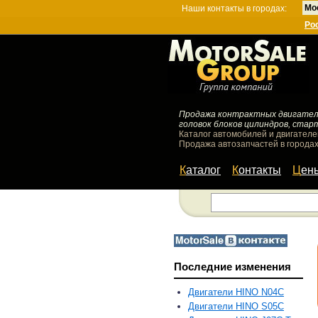
Мо
Наши контакты в городах:
Ро
Продажа контрактных двигателей
головок блоков цилиндров, стар
Каталог автомобилей и двигателе
Продажа автозапчастей в городах
Каталог
Контакты
Цен
Последние изменения
Двигатели HINO N04C
Двигатели HINO S05C