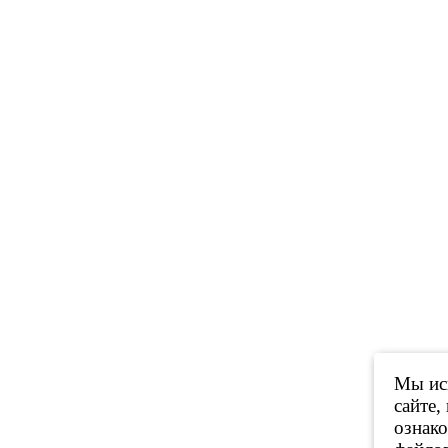
Мы исп
сайте,
ознак