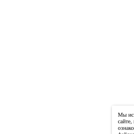
Мы исп
сайте,
ознак