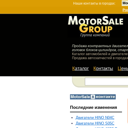
Мо
Наши контакты в городах:
Ро
Продажа контрактных двигателей
головок блоков цилиндров, стар
Каталог автомобилей и двигателе
Продажа автозапчастей в городах
Каталог
Контакты
Цен
Последние изменения
Двигатели HINO N04C
Двигатели HINO S05C