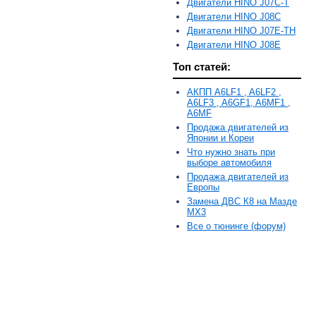
Двигатели HINO J07C-T
Двигатели HINO J08C
Двигатели HINO J07E-TH
Двигатели HINO J08E
Топ статей:
АКПП A6LF1 , A6LF2 ,
A6LF3 , A6GF1, A6MF1 ,
A6MF
Продажа двигателей из
Японии и Кореи
Что нужно знать при
выборе автомобиля
Продажа двигателей из
Европы
Замена ДВС К8 на Мазде
MX3
Все о тюнинге (форум)