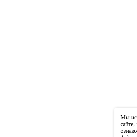
Мы исп
сайте,
ознак