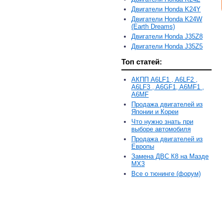
Двигатели Honda K24Y
Двигатели Honda K24W
(Earth Dreams)
Двигатели Honda J35Z8
Двигатели Honda J35Z5
Топ статей:
АКПП A6LF1 , A6LF2 ,
A6LF3 , A6GF1, A6MF1 ,
A6MF
Продажа двигателей из
Японии и Кореи
Что нужно знать при
выборе автомобиля
Продажа двигателей из
Европы
Замена ДВС К8 на Мазде
MX3
Все о тюнинге (форум)