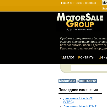
Мо
Наши контакты в городах:
Ро
Продажа контрактных двигателей
головок блоков цилиндров, стар
Каталог автомобилей и двигателе
Продажа автозапчастей в городах
Каталог
Контакты
Цен
Последние изменения
Двигатели Honda ZC
(VTEC)
Двигатели Honda K24Z