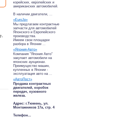
корейских, европейских и
американских автомобилей.
В наличии двигатели, ...
«EuroJp»
Мы предлагаем контрактные
запчасти для автомобилей
Японского и Европейского
производства.
7-
Имеем свои площадки
разбора в Японии ...
«Япония-Авто»
Компания "Япония Авто"
закупает автомобили на
японских аукционах.
Преимущество машин,
купленных в Японии -
эксплуатация авто на ...
«АвтоПост»
Продажа контрактных
двигателей, коробок
передач, кузовного
железа.
Адрес: г.Тюмень, ул.
Монтажников 17а, стр. 4
Телефон...