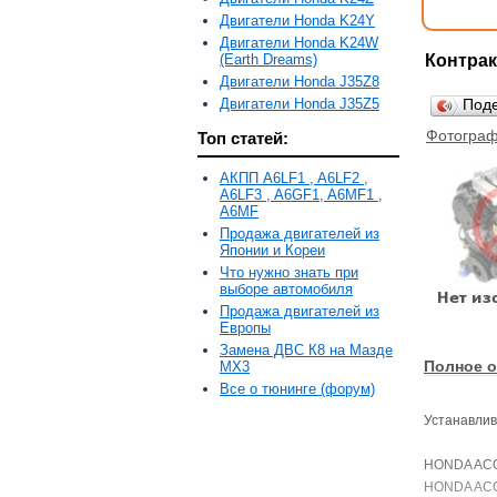
Двигатели Honda K24Y
Двигатели Honda K24W
(Earth Dreams)
Контрак
Двигатели Honda J35Z8
Двигатели Honda J35Z5
Под
Фотограф
Топ статей:
АКПП A6LF1 , A6LF2 ,
A6LF3 , A6GF1, A6MF1 ,
A6MF
Продажа двигателей из
Японии и Кореи
Что нужно знать при
выборе автомобиля
Продажа двигателей из
Европы
Замена ДВС К8 на Мазде
Полное о
MX3
Все о тюнинге (форум)
Устанавлив
HONDA ACCO
HONDA ACCOR