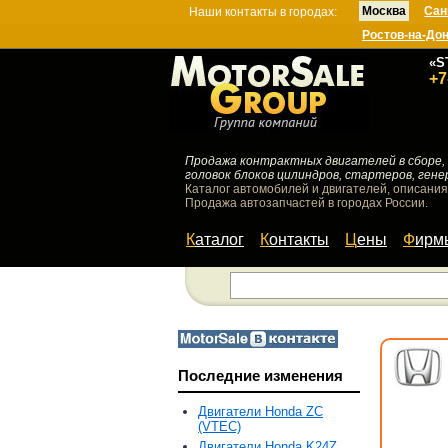
Москва
Сан
Наши контакты в городах:
Ростов-на-До
«S
+7
Продажа контрактных двигателей в сборе, 
головок блоков цилиндров, стартеров, гене
Каталог автомобилей и двигателей, описания
Продажа автозапчастей в городах России.
Каталог
Контакты
Цены
Фир
Последние изменения
Двигатели Honda ZC
(VTEC)
Двигатели Honda K24Z