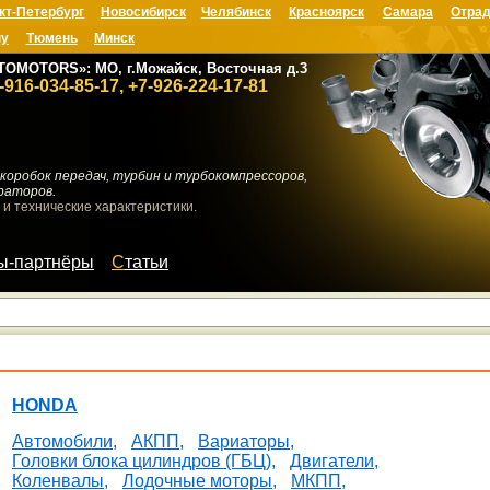
кт-Петербург
Новосибирск
Челябинск
Красноярск
Самара
Отрад
ну
Тюмень
Минск
TOMOTORS»: МО, г.Можайск, Восточная д.3
-916-034-85-17, +7-926-224-17-81
коробок передач, турбин и турбокомпрессоров,
раторов.
 и технические характеристики.
мы-партнёры
Статьи
HONDA
Автомобили,
АКПП,
Вариаторы,
Головки блока цилиндров (ГБЦ),
Двигатели,
Коленвалы,
Лодочные моторы,
МКПП,