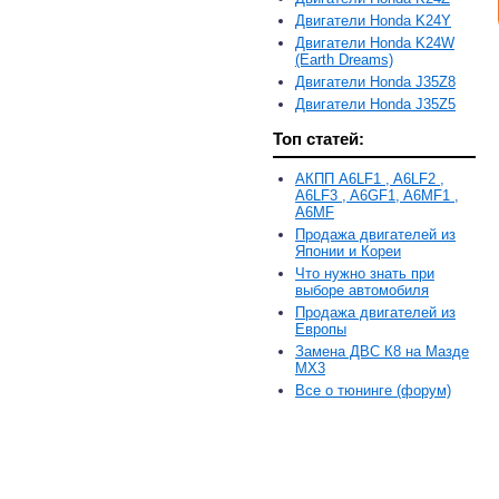
Двигатели Honda K24Y
Двигатели Honda K24W
(Earth Dreams)
Двигатели Honda J35Z8
Двигатели Honda J35Z5
Топ статей:
АКПП A6LF1 , A6LF2 ,
A6LF3 , A6GF1, A6MF1 ,
A6MF
Продажа двигателей из
Японии и Кореи
Что нужно знать при
выборе автомобиля
Продажа двигателей из
Европы
Замена ДВС К8 на Мазде
MX3
Все о тюнинге (форум)