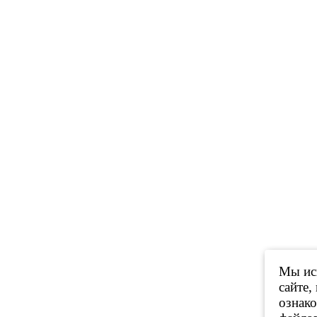
Мы исп
сайте,
ознак