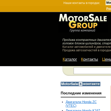
Мо
Наши контакты в городах:
Ро
Продажа контрактных двигателей
головок блоков цилиндров, стар
Каталог автомобилей и двигателе
Продажа автозапчастей в городах
Каталог
Контакты
Цен
Последние изменения
Двигатели Honda ZC
(VTEC)
Двигатели Honda K24Z